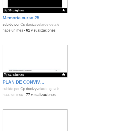
39 páginas
Memoria curso 25-26
Contenido educativo.
subido por
Cp daoizyvelarde getafe
-
hace un mes
-
61
visualizaciones
61 páginas
PLAN DE CONVIVENCIA
Contenido educativo.
subido por
Cp daoizyvelarde getafe
-
hace un mes
-
77
visualizaciones