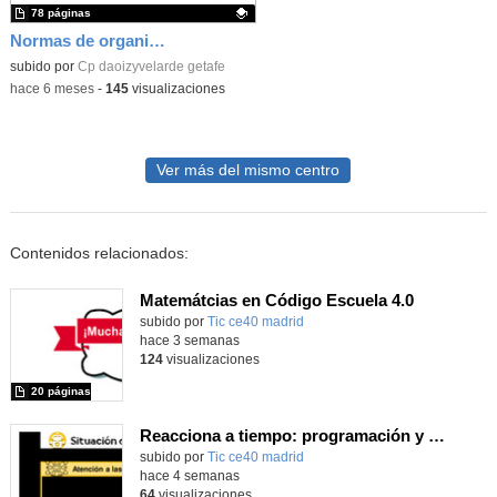
78 páginas
Normas de organización y funcionamiento
Contenido educativo.
subido por
Cp daoizyvelarde getafe
-
hace 6 meses
-
145
visualizaciones
Ver más del mismo centro
Contenidos relacionados:
Matemátcias en Código Escuela 4.0
Contenido educativo.
subido por
Tic ce40 madrid
-
hace 3 semanas
124
visualizaciones
20 páginas
Reacciona a tiempo: programación y reflejos con Micro:bit
subido por
Tic ce40 madrid
-
hace 4 semanas
64
visualizaciones