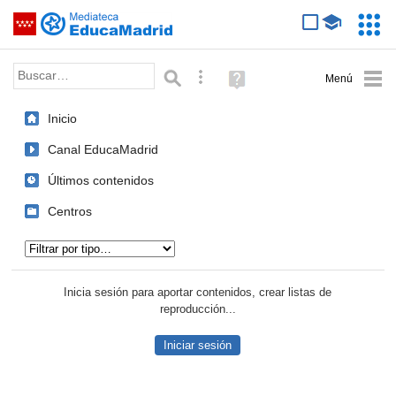
Mediateca de EducaMadrid
Saltar navegación
Servic
Educa
Palabra o frase:
Búsqueda avanzada
Ayuda
(en
ventana
Inicio
nueva)
Canal EducaMadrid
Últimos contenidos
Centros
Tipo de contenido:
Inicia sesión para aportar contenidos, crear listas de
reproducción...
Iniciar sesión