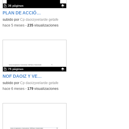
36 páginas
PLAN DE ACCIÓN TUTORIAL
Contenido educativo.
subido por
Cp daoizyvelarde getafe
-
hace 5 meses
-
235
visualizaciones
75 páginas
NOF DAOIZ Y VELARDE
Contenido educativo.
subido por
Cp daoizyvelarde getafe
-
hace 6 meses
-
179
visualizaciones