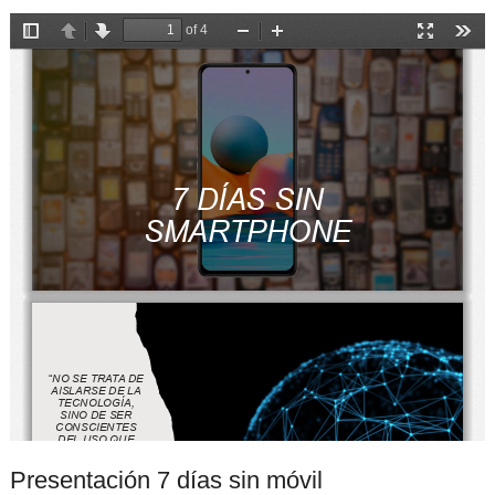
Presentación 7 días sin móvil