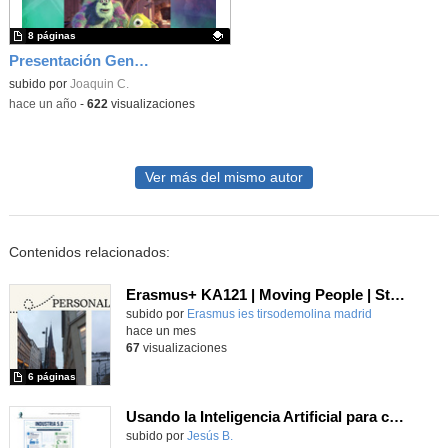
8 páginas
Presentación General del Proyecto
Contenido educativo.
subido por
Joaquin C.
-
hace un año
-
622
visualizaciones
Ver más del mismo autor
Contenidos relacionados:
Erasmus+ KA121 | Moving People | Student Presentation 2 | Neustadt 2024
Contenido educativo.
subido por
Erasmus ies tirsodemolina madrid
-
hace un mes
67
visualizaciones
6 páginas
Usando la Inteligencia Artificial para crear contenido interactivo. Versión: 30-jun-2026
subido por
Jesús B.
-