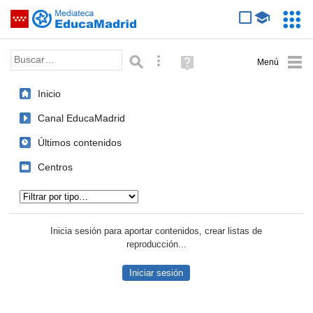
Mediateca de EducaMadrid
Saltar navegación
Servic
Educa
Palabra o frase:
Búsqueda avanzada
Ayuda
(en
ventana
Inicio
nueva)
Canal EducaMadrid
Últimos contenidos
Centros
Tipo de contenido:
Inicia sesión para aportar contenidos, crear listas de
reproducción...
Iniciar sesión