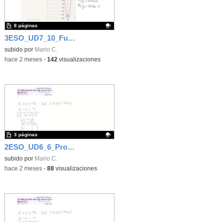
8 páginas
3ESO_UD7_10_Función cuadrática
Contenido educativo.
subido por
Mario C.
-
hace 2 meses
-
142
visualizaciones
3 páginas
2ESO_UD6_6_Problemas de sistemas
Contenido educativo.
subido por
Mario C.
-
hace 2 meses
-
88
visualizaciones