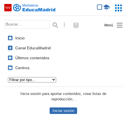
Mediateca de EducaMadrid
Saltar navegación
Servic
Educa
Palabra o frase:
Búsqueda avanzada
Ayuda
(en
ventana
Inicio
nueva)
Canal EducaMadrid
Últimos contenidos
Centros
Tipo de contenido:
Inicia sesión para aportar contenidos, crear listas de
reproducción...
Iniciar sesión