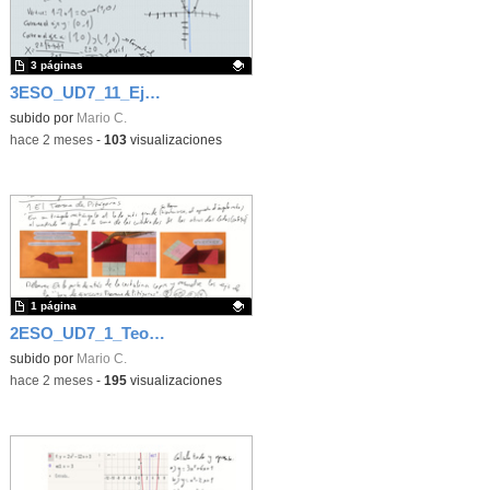
3 páginas
3ESO_UD7_11_Ejercicios de Función cuadrática
Contenido educativo.
subido por
Mario C.
-
hace 2 meses
-
103
visualizaciones
1 página
2ESO_UD7_1_Teorema de Pitágoras
Contenido educativo.
subido por
Mario C.
-
hace 2 meses
-
195
visualizaciones