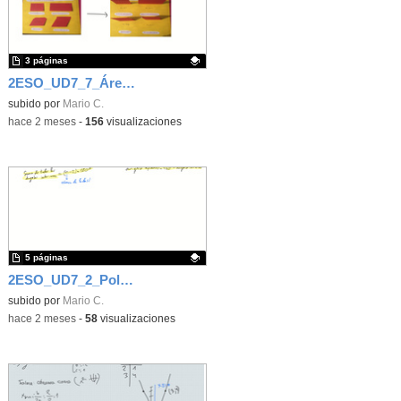
3 páginas
2ESO_UD7_7_Áreas de paralelogramos
Contenido educativo.
subido por
Mario C.
-
hace 2 meses
-
156
visualizaciones
5 páginas
2ESO_UD7_2_Polígonos
Contenido educativo.
subido por
Mario C.
-
hace 2 meses
-
58
visualizaciones