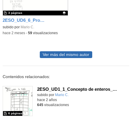
3 páginas
2ESO_UD6_6_Problemas de sistemas
Contenido educativo.
subido por
Mario C.
-
hace 2 meses
-
59
visualizaciones
Ver más del mismo autor
Contenidos relacionados:
2ESO_UD1_1_Concepto de enteros_Opuesto y valor absoluto
Contenido educativo.
subido por
Mario C.
-
hace 2 años
645
visualizaciones
6 páginas