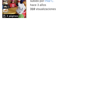
Contenido educativo.
subido por
Pilar C.
-
hace 3 años
310
visualizaciones
2 páginas