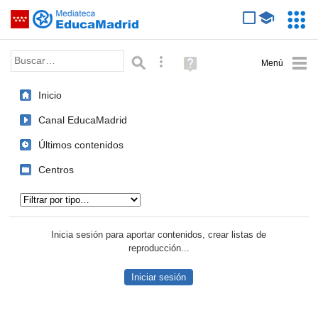
Mediateca de EducaMadrid
Saltar navegación
Servic
Educa
Palabra o frase:
Búsqueda avanzada
Ayuda
(en
ventana
Inicio
nueva)
Canal EducaMadrid
Últimos contenidos
Centros
Tipo de contenido:
Inicia sesión para aportar contenidos, crear listas de
reproducción...
Iniciar sesión