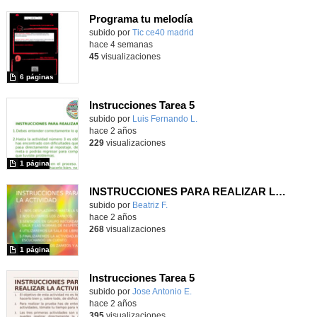
Programa tu melodía
subido por
Tic ce40 madrid
-
hace 4 semanas
45
visualizaciones
6 páginas
Instrucciones Tarea 5
Contenido educativo.
subido por
Luis Fernando L.
-
hace 2 años
229
visualizaciones
1 página
INSTRUCCIONES PARA REALIZAR LA ACTIVIDAD
Contenido educativo.
subido por
Beatriz F.
-
hace 2 años
268
visualizaciones
1 página
Instrucciones Tarea 5
Contenido educativo.
subido por
Jose Antonio E.
-
hace 2 años
395
visualizaciones