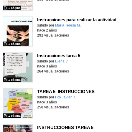
1 página
Instrucciones para realizar la actividad
Contenido educativo.
subido por
María Teresa M.
-
hace 2 años
292
visualizaciones
1 página
Instrucciones tarea 5
Contenido educativo.
subido por
Elena V.
-
hace 3 años
264
visualizaciones
1 página
TAREA 5. INSTRUCCIONES
Contenido educativo.
subido por
Fco Javier R.
-
hace 3 años
250
visualizaciones
1 página
INSTRUCCIONES TAREA 5