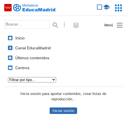
Mediateca de EducaMadrid
Saltar navegación
Servic
Educa
Palabra o frase:
Búsqueda avanzada
Ayuda
(en
ventana
Inicio
nueva)
Canal EducaMadrid
Últimos contenidos
Centros
Tipo de contenido:
Inicia sesión para aportar contenidos, crear listas de
reproducción...
Iniciar sesión