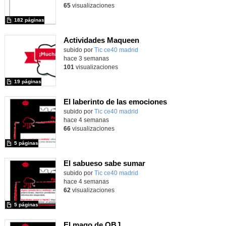
65
visualizaciones
182 páginas
Actividades Maqueen
Contenido educativo.
subido por
Tic ce40 madrid
-
hace 3 semanas
101
visualizaciones
19 páginas
El laberinto de las emociones
subido por
Tic ce40 madrid
-
hace 4 semanas
66
visualizaciones
5 páginas
El sabueso sabe sumar
subido por
Tic ce40 madrid
-
hace 4 semanas
62
visualizaciones
5 páginas
El mago de OBJ