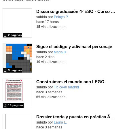
Discurso graduación 4º ESO - Curso 25/26
subido por
Pelayo P.
-
hace 17 horas
15
visualizaciones
2 páginas
Sigue el código y adivina el personaje
Contenido educativo.
subido por
Maria H.
-
hace 2 dias
10
visualizaciones
3 páginas
Construimos el mundo con LEGO
subido por
Tic ce40 madrid
-
hace 3 semanas
65
visualizaciones
16 páginas
Dossier teoría y puesta en práctica Äprendizaje Basado en Juegos en Educación Infantil y Primaria
Contenido educativo.
subido por
Laura L.
-
hace 3 semanas