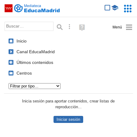
Mediateca de EducaMadrid
Saltar navegación
Servic
Educa
Palabra o frase:
Búsqueda avanzada
Ayuda
(en
ventana
Inicio
nueva)
Canal EducaMadrid
Últimos contenidos
Centros
Tipo de contenido:
Inicia sesión para aportar contenidos, crear listas de
reproducción...
Iniciar sesión