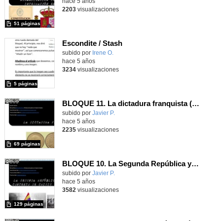
hace 5 años
2203
visualizaciones
51 páginas
Escondite / Stash
subido por
Irene O.
-
hace 5 años
3234
visualizaciones
5 páginas
BLOQUE 11. La dictadura franquista (1939-1975)
Contenido educativo.
subido por
Javier P.
-
hace 5 años
2235
visualizaciones
69 páginas
BLOQUE 10. La Segunda República y la Guerra Civil
Contenido educativo.
subido por
Javier P.
-
hace 5 años
3582
visualizaciones
129 páginas