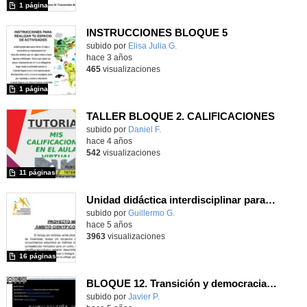
1 página
INSTRUCCIONES BLOQUE 5
Contenido educativo.
subido por
Elisa Julia G.
-
hace 3 años
465
visualizaciones
1 página
TALLER BLOQUE 2. CALIFICACIONES
Contenido educativo.
subido por
Daniel F.
-
hace 4 años
542
visualizaciones
11 páginas
Unidad didáctica interdisciplinar para el Ámbito Científico-Tecnológico de 1º y 2º ESO
Contenido educativo.
subido por
Guillermo G.
-
hace 5 años
3963
visualizaciones
16 páginas
BLOQUE 12. Transición y democracia (1975-actualidad)
Contenido educativo.
subido por
Javier P.
-