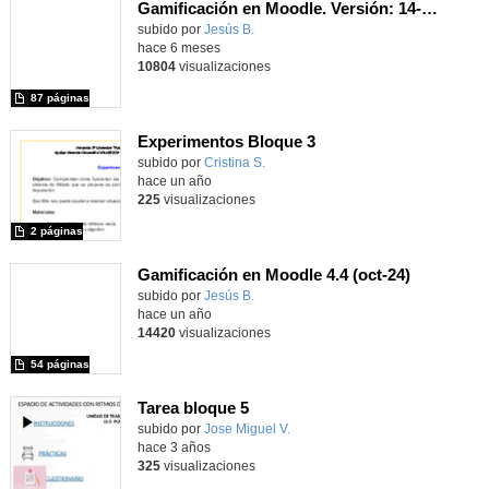
Gamificación en Moodle. Versión: 14-feb-2026
subido por
Jesús B.
-
hace 6 meses
10804
visualizaciones
87 páginas
Experimentos Bloque 3
Contenido educativo.
subido por
Cristina S.
-
hace un año
225
visualizaciones
2 páginas
Gamificación en Moodle 4.4 (oct-24)
subido por
Jesús B.
-
hace un año
14420
visualizaciones
54 páginas
Tarea bloque 5
Contenido educativo.
subido por
Jose Miguel V.
-
hace 3 años
325
visualizaciones