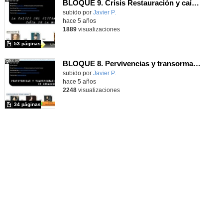
BLOQUE 9. Crisis Restauración y caída de la Monarquía (1902-1931)
Contenido educativo.
subido por
Javier P.
-
hace 5 años
1889
visualizaciones
53 páginas
BLOQUE 8. Pervivencias y transormaciones ESPAÑA SIGLO XIX
Contenido educativo.
subido por
Javier P.
-
hace 5 años
2248
visualizaciones
34 páginas