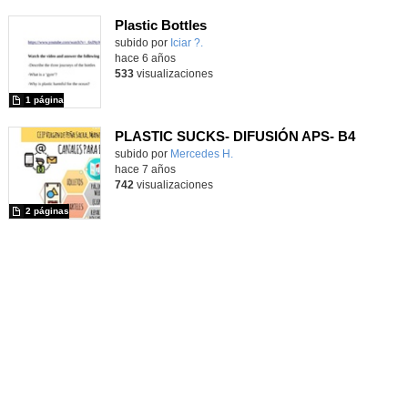
Plastic Bottles
Contenido educativo.
subido por
Iciar ?.
-
hace 6 años
533
visualizaciones
1 página
PLASTIC SUCKS- DIFUSIÓN APS- B4
subido por
Mercedes H.
-
hace 7 años
742
visualizaciones
2 páginas