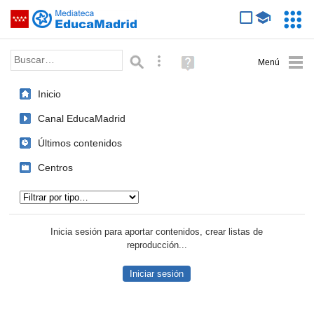
Mediateca de EducaMadrid
Saltar navegación
Servic
Educa
Palabra o frase:
Búsqueda avanzada
Ayuda
(en
ventana
Inicio
nueva)
Canal EducaMadrid
Últimos contenidos
Centros
Tipo de contenido:
Inicia sesión para aportar contenidos, crear listas de
reproducción...
Iniciar sesión