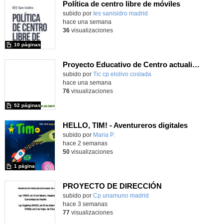
Política de centro libre de móviles
subido por
Ies sanisidro madrid
-
hace una semana
36
visualizaciones
10 páginas
Proyecto Educativo de Centro actualizado 2026
subido por
Tic cp elolivo coslada
-
hace una semana
76
visualizaciones
52 páginas
HELLO, TIM! - Aventureros digitales
Contenido educativo.
subido por
Maria P.
-
hace 2 semanas
50
visualizaciones
1 página
PROYECTO DE DIRECCIÓN
Contenido educativo.
subido por
Cp unamuno madrid
-
hace 3 semanas
77
visualizaciones