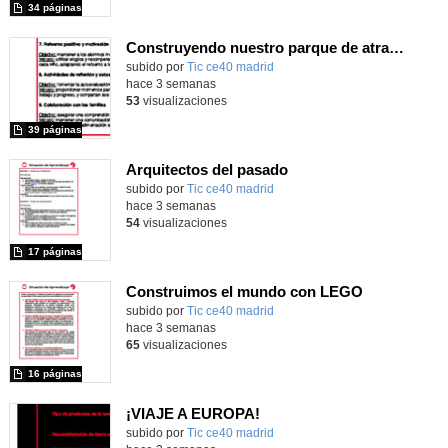
34 páginas
Construyendo nuestro parque de atracciones
subido por
Tic ce40 madrid
-
hace 3 semanas
53
visualizaciones
39 páginas
Arquitectos del pasado
subido por
Tic ce40 madrid
-
hace 3 semanas
54
visualizaciones
17 páginas
Construimos el mundo con LEGO
subido por
Tic ce40 madrid
-
hace 3 semanas
65
visualizaciones
16 páginas
¡VIAJE A EUROPA!
subido por
Tic ce40 madrid
-