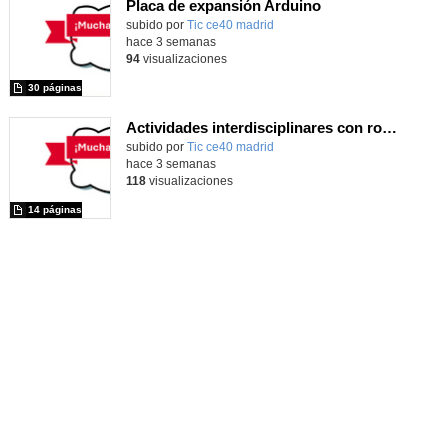
Placa de expansión Arduino
Contenido educativo.
subido por
Tic ce40 madrid
-
hace 3 semanas
94
visualizaciones
30 páginas
Actividades interdisciplinares con robótica y pensamiento computacional
Contenido educativo.
subido por
Tic ce40 madrid
-
hace 3 semanas
118
visualizaciones
14 páginas