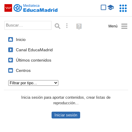
Mediateca de EducaMadrid
Saltar navegación
Servic
Educa
Palabra o frase:
Búsqueda avanzada
Ayuda
(en
ventana
Inicio
nueva)
Canal EducaMadrid
Últimos contenidos
Centros
Tipo de contenido:
Inicia sesión para aportar contenidos, crear listas de
reproducción...
Iniciar sesión