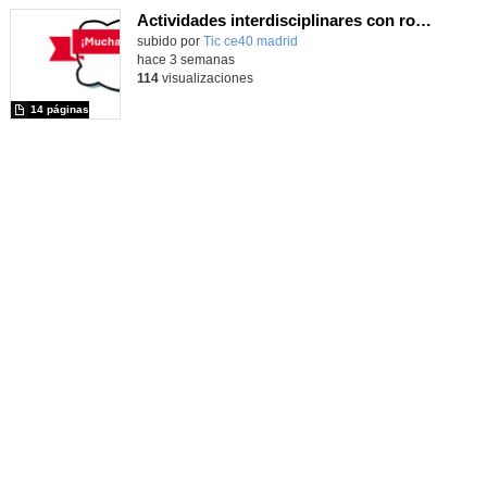
Actividades interdisciplinares con robótica y pensamiento computacional
Contenido educativo.
subido por
Tic ce40 madrid
-
hace 3 semanas
114
visualizaciones
14 páginas