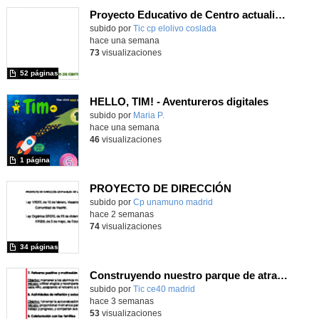
Proyecto Educativo de Centro actualizado 2026
subido por
Tic cp elolivo coslada
-
hace una semana
73
visualizaciones
52 páginas
HELLO, TIM! - Aventureros digitales
Contenido educativo.
subido por
Maria P.
-
hace una semana
46
visualizaciones
1 página
PROYECTO DE DIRECCIÓN
Contenido educativo.
subido por
Cp unamuno madrid
-
hace 2 semanas
74
visualizaciones
34 páginas
Construyendo nuestro parque de atracciones
subido por
Tic ce40 madrid
-
hace 3 semanas
53
visualizaciones