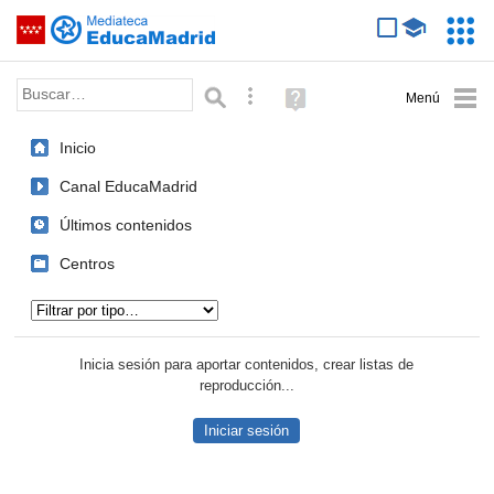
Mediateca de EducaMadrid
Saltar navegación
Servic
Educa
Palabra o frase:
Búsqueda avanzada
Ayuda
(en
ventana
Inicio
nueva)
Canal EducaMadrid
Últimos contenidos
Centros
Tipo de contenido:
Inicia sesión para aportar contenidos, crear listas de
reproducción...
Iniciar sesión