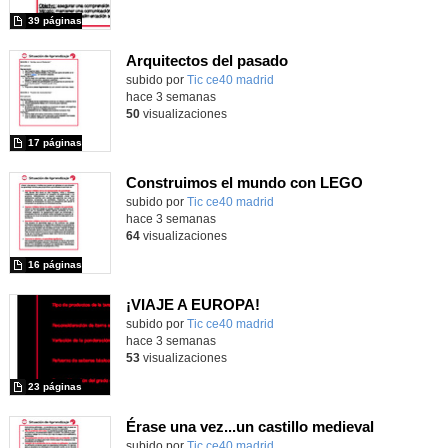
39 páginas
Arquitectos del pasado
subido por
Tic ce40 madrid
-
hace 3 semanas
50
visualizaciones
17 páginas
Construimos el mundo con LEGO
subido por
Tic ce40 madrid
-
hace 3 semanas
64
visualizaciones
16 páginas
¡VIAJE A EUROPA!
subido por
Tic ce40 madrid
-
hace 3 semanas
53
visualizaciones
23 páginas
Érase una vez...un castillo medieval
subido por
Tic ce40 madrid
-