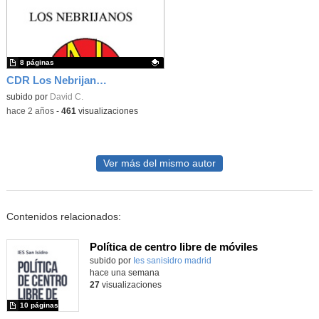
8 páginas
CDR Los Nebrijanos IES Antonio de Nebrija
Contenido educativo.
subido por
David C.
-
hace 2 años
-
461
visualizaciones
Ver más del mismo autor
Contenidos relacionados:
Política de centro libre de móviles
subido por
Ies sanisidro madrid
-
hace una semana
27
visualizaciones
10 páginas