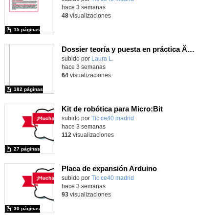
hace 3 semanas
48
visualizaciones
15 páginas
Dossier teoría y puesta en práctica Äprendizaje Basado en Juegos en Educación Infantil y Primaria
Contenido educativo.
subido por
Laura L.
-
hace 3 semanas
64
visualizaciones
182 páginas
Kit de robótica para Micro:Bit
Contenido educativo.
subido por
Tic ce40 madrid
-
hace 3 semanas
112
visualizaciones
27 páginas
Placa de expansión Arduino
Contenido educativo.
subido por
Tic ce40 madrid
-
hace 3 semanas
93
visualizaciones
30 páginas