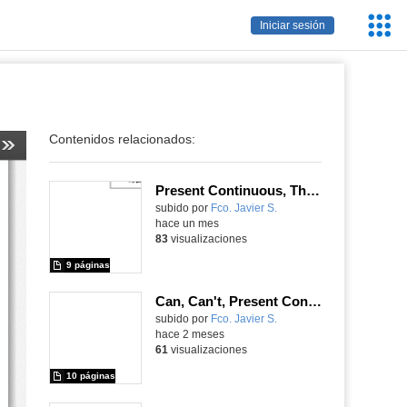
Servic
Iniciar sesión
Educa
Contenidos relacionados:
Present Continuous, Ther is / are, A / An, Some, Any, Travelling & Hotels, Clothes, Prepositions of Place
Contenido educativo.
subido por
Fco. Javier S.
-
hace un mes
83
visualizaciones
9 páginas
Can, Can't, Present Continuous, Verb Phrases, The Weather & the Seasons
Contenido educativo.
subido por
Fco. Javier S.
-
hace 2 meses
61
visualizaciones
10 páginas