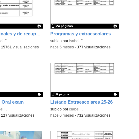
24 páginas
Exámenes finales y de recuperación 2ºBTO 3ªEV
Programas y extraescolares
ativo.
el F.
Contenido educativo.
subido por
Isabel F.
-
15761
visualizaciones
-
hace 5 meses
-
377
visualizaciones
0 página
s Oral exam
Listado Extraescolares 25-26
ativo.
el F.
Contenido educativo.
subido por
Isabel F.
-
127
visualizaciones
-
hace 6 meses
-
732
visualizaciones