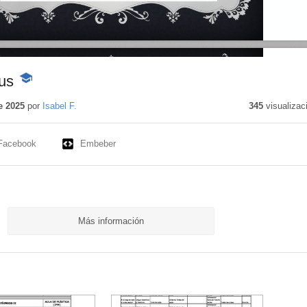
us
-
Contenido
educativo
e 2025
por
Isabel F.
345
visualizac
Facebook
Embeber
Más información