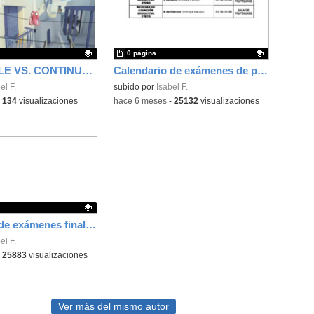
0 página
PAST SIMPLE VS. CONTINUOUS
Calendario de exámenes de pendientes ordinaria
ativo.
el F.
Contenido educativo.
subido por
Isabel F.
-
134
visualizaciones
-
hace 6 meses
-
25132
visualizaciones
Calendario de exámenes finales 2ª evaluación
ativo.
el F.
-
25883
visualizaciones
Ver más del mismo autor