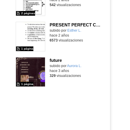
542
visualizaciones
2 páginas
PRESENT PERFECT CONTINUOUS
Contenido educativo.
subido por
Esther L.
-
hace 2 años
6573
visualizaciones
1 página
future
Contenido educativo.
subido por
Aurora L.
-
hace 3 años
329
visualizaciones
1 página