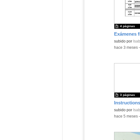
4 páginas
Contenido educ
subido por
Isab
-
hace 3 meses
3 páginas
Instruction
Contenido educ
subido por
Isab
-
hace 5 meses