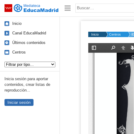
Mediateca de EducaMadrid
Saltar navegación
Palabra o frase:
Inicio
Canal EducaMadrid
Inicio
Centros
I
Últimos contenidos
Centros
Tipo de contenido:
Inicia sesión para aportar
contenidos, crear listas de
reproducción...
Iniciar sesión