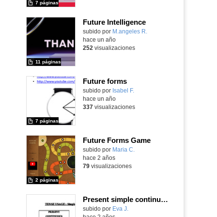
7 páginas
Future Intelligence
Contenido educativo.
subido por
M.angeles R.
-
hace un año
252
visualizaciones
11 páginas
Future forms
Contenido educativo.
subido por
Isabel F.
-
hace un año
337
visualizaciones
7 páginas
Future Forms Game
Contenido educativo.
subido por
Maria C.
-
hace 2 años
79
visualizaciones
2 páginas
Present simple continuous
Contenido educativo.
subido por
Eva J.
-
hace 2 años