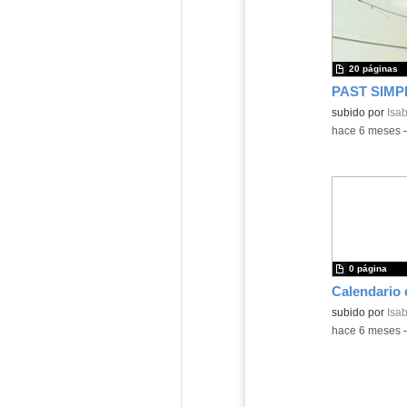
20 páginas
Contenido educ
subido por
Isab
-
hace 6 meses
0 página
Contenido educ
subido por
Isab
-
hace 6 meses