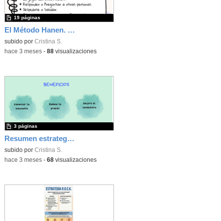
19 páginas
El Método Hanen. Un programa dirigido a los padres de niños autistas (TEA)
subido por
Cristina S.
-
hace 3 meses
-
88
visualizaciones
3 páginas
Resumen estrategias PALO
subido por
Cristina S.
-
hace 3 meses
-
68
visualizaciones