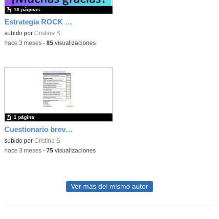
18 páginas
Estrategia ROCK en el aula
subido por
Cristina S.
-
hace 3 meses
-
85
visualizaciones
1 página
Cuestionario breve Comunicación Hanen
subido por
Cristina S.
-
hace 3 meses
-
75
visualizaciones
Ver más del mismo autor