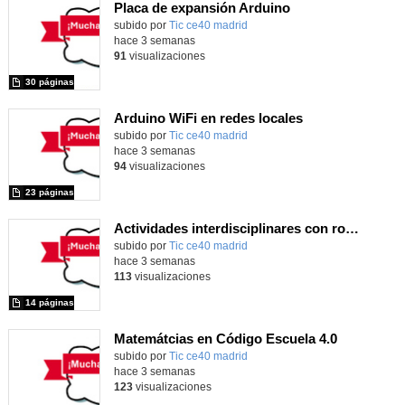
Placa de expansión Arduino
Contenido educativo.
subido por
Tic ce40 madrid
-
hace 3 semanas
91
visualizaciones
30 páginas
Arduino WiFi en redes locales
Contenido educativo.
subido por
Tic ce40 madrid
-
hace 3 semanas
94
visualizaciones
23 páginas
Actividades interdisciplinares con robótica y pensamiento computacional
Contenido educativo.
subido por
Tic ce40 madrid
-
hace 3 semanas
113
visualizaciones
14 páginas
Matemátcias en Código Escuela 4.0
Contenido educativo.
subido por
Tic ce40 madrid
-
hace 3 semanas
123
visualizaciones