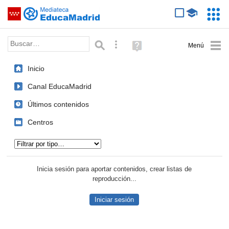
Mediateca de EducaMadrid
Saltar navegación
Servic
Educa
Palabra o frase:
Búsqueda avanzada
Ayuda
(en
ventana
Inicio
nueva)
Canal EducaMadrid
Últimos contenidos
Centros
Tipo de contenido:
Inicia sesión para aportar contenidos, crear listas de
reproducción...
Iniciar sesión