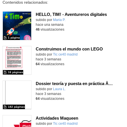
Contenidos relacionados:
HELLO, TIM! - Aventureros digitales
Contenido educativo.
subido por
Maria P.
-
hace una semana
46
visualizaciones
1 página
Construimos el mundo con LEGO
subido por
Tic ce40 madrid
-
hace 3 semanas
64
visualizaciones
16 páginas
Dossier teoría y puesta en práctica Äprendizaje Basado en Juegos en Educación Infantil y Primaria
Contenido educativo.
subido por
Laura L.
-
hace 3 semanas
64
visualizaciones
182 páginas
Actividades Maqueen
Contenido educativo.
subido por
Tic ce40 madrid
-