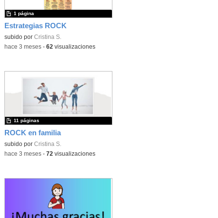
1 página
Estrategias ROCK
subido por
Cristina S.
-
hace 3 meses
-
62
visualizaciones
11 páginas
ROCK en familia
subido por
Cristina S.
-
hace 3 meses
-
72
visualizaciones