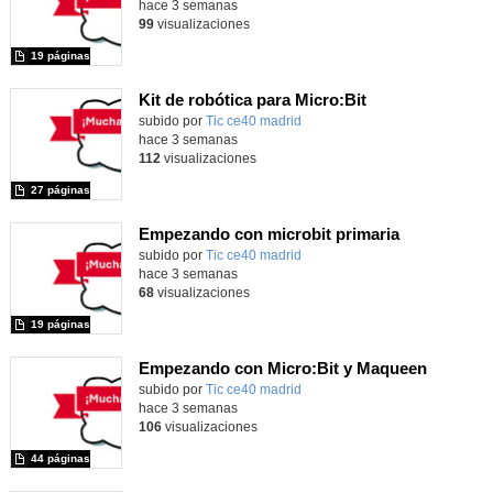
hace 3 semanas
99
visualizaciones
19 páginas
Kit de robótica para Micro:Bit
Contenido educativo.
subido por
Tic ce40 madrid
-
hace 3 semanas
112
visualizaciones
27 páginas
Empezando con microbit primaria
Contenido educativo.
subido por
Tic ce40 madrid
-
hace 3 semanas
68
visualizaciones
19 páginas
Empezando con Micro:Bit y Maqueen
Contenido educativo.
subido por
Tic ce40 madrid
-
hace 3 semanas
106
visualizaciones
44 páginas