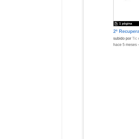
1 página
subido por
Tic 
-
hace 5 meses