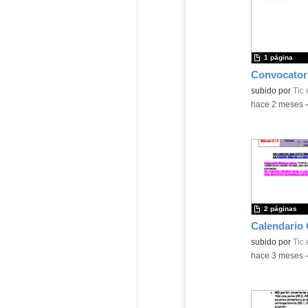
1 página
subido por
Tic 
-
hace 2 meses
2 páginas
subido por
Tic 
-
hace 3 meses