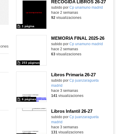
RECOGIDA LIBROS 26-27
Contenido educativo.
subido por
Cp unamuno madrid
-
hace 2 semanas
92
visualizaciones
1 página
MEMORIA FINAL 2025-26
Contenido educativo.
subido por
Cp unamuno madrid
-
iones
hace 2 semanas
63
visualizaciones
253 páginas
Libros Primaria 26-27
subido por
Cp juanzaragueta
madrid
-
hace 3 semanas
141
visualizaciones
6 páginas
Libros Infantil 26-27
subido por
Cp juanzaragueta
madrid
-
hace 3 semanas
131
visualizaciones