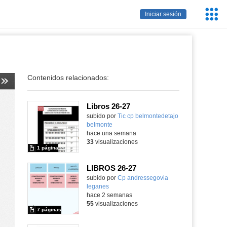
Servic
Iniciar sesión
Educa
Contenidos relacionados:
Libros 26-27
Contenido educativo.
subido por
Tic cp belmontedetajo
belmonte
-
hace una semana
33
visualizaciones
1 página
LIBROS 26-27
Contenido educativo.
subido por
Cp andressegovia
leganes
-
hace 2 semanas
55
visualizaciones
7 páginas