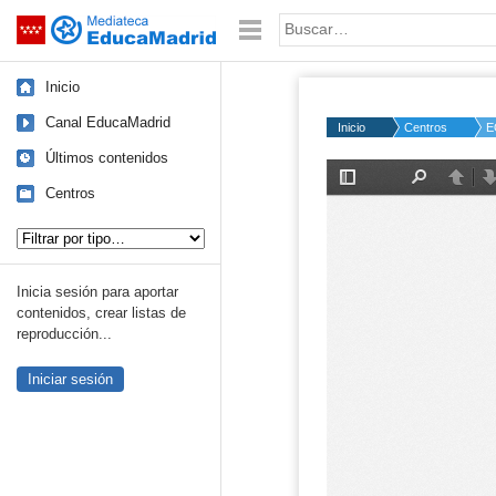
Mediateca de EducaMadrid
Saltar navegación
Palabra o frase:
Inicio
Canal EducaMadrid
Inicio
Centros
E
Últimos contenidos
Centros
Tipo de contenido:
Inicia sesión para aportar
contenidos, crear listas de
reproducción...
Iniciar sesión