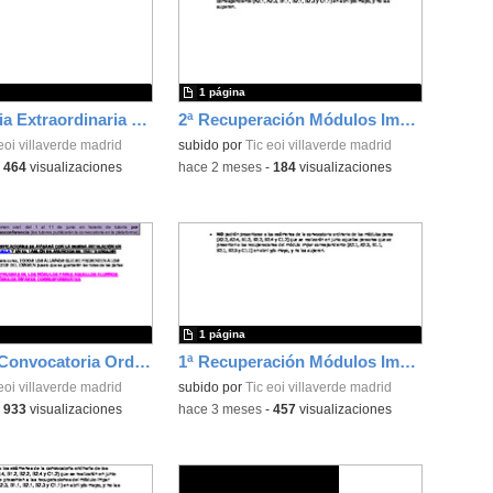
1 página
Convocatoria Extraordinaria Módulos Pares - Junio 2026
2ª Recuperación Módulos Impares
eoi villaverde madrid
subido por
Tic eoi villaverde madrid
-
464
visualizaciones
-
hace 2 meses
-
184
visualizaciones
1 página
Calendario Convocatoria Ordinaria Módulos Pares
1ª Recuperación Módulos Impares Abril 2026
eoi villaverde madrid
subido por
Tic eoi villaverde madrid
-
933
visualizaciones
-
hace 3 meses
-
457
visualizaciones