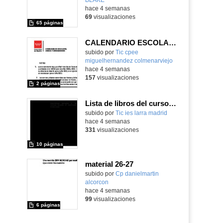
hace 4 semanas
69
visualizaciones
65 páginas
CALENDARIO ESCOLAR CURSO 2026/2027
subido por
Tic cpee
miguelhernandez colmenarviejo
-
hace 4 semanas
157
visualizaciones
2 páginas
Lista de libros del curso 26-27
subido por
Tic ies larra madrid
-
hace 4 semanas
331
visualizaciones
10 páginas
material 26-27
subido por
Cp danielmartin
alcorcon
-
hace 4 semanas
99
visualizaciones
6 páginas