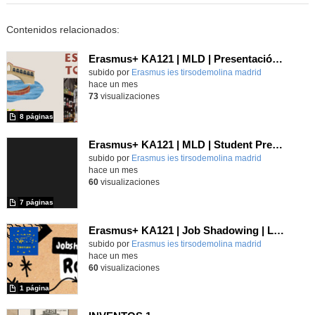
Contenidos relacionados:
Erasmus+ KA121 | MLD | Presentación 1 | Verona 2025
Contenido educativo.
subido por
Erasmus ies tirsodemolina madrid
-
hace un mes
73
visualizaciones
8 páginas
Erasmus+ KA121 | MLD | Student Presentation 1 | Rome 2025
Contenido educativo.
subido por
Erasmus ies tirsodemolina madrid
-
hace un mes
60
visualizaciones
7 páginas
Erasmus+ KA121 | Job Shadowing | Liceo Vittoria Colonna, Rome 2025 | Poster 1
Contenido educativo.
subido por
Erasmus ies tirsodemolina madrid
-
hace un mes
60
visualizaciones
1 página