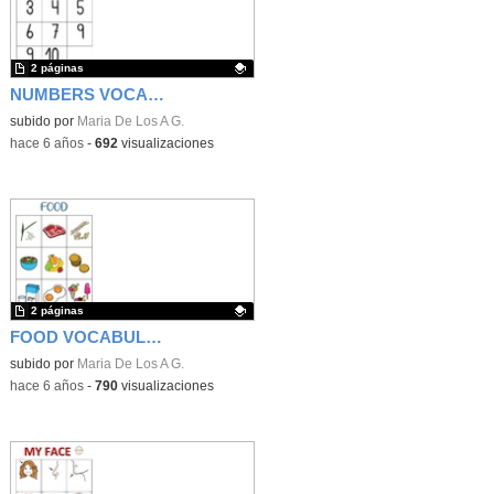
2 páginas
NUMBERS VOCABULARY GAME 1-10
Contenido educativo.
subido por
Maria De Los A G.
-
hace 6 años
-
692
visualizaciones
2 páginas
FOOD VOCABULARY GAME 2
Contenido educativo.
subido por
Maria De Los A G.
-
hace 6 años
-
790
visualizaciones