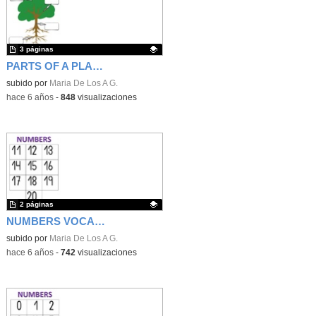
3 páginas
PARTS OF A PLANT VOCABULARY GAME
Contenido educativo.
subido por
Maria De Los A G.
-
hace 6 años
-
848
visualizaciones
2 páginas
NUMBERS VOCABULARY GAME 11-20
Contenido educativo.
subido por
Maria De Los A G.
-
hace 6 años
-
742
visualizaciones