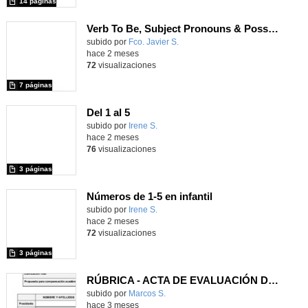
14 páginas
Verb To Be, Subject Pronouns & Possessive Adjectives, Vocabulary Unit 1NII
Contenido educativo.
subido por
Fco. Javier S.
-
hace 2 meses
72
visualizaciones
7 páginas
Del 1 al 5
Contenido educativo.
subido por
Irene S.
-
hace 2 meses
76
visualizaciones
3 páginas
Números de 1-5 en infantil
Contenido educativo.
subido por
Irene S.
-
hace 2 meses
72
visualizaciones
3 páginas
RÚBRICA - ACTA DE EVALUACIÓN DE LA DEFENSA (TRIBUNAL)
Contenido educativo.
subido por
Marcos S.
-
hace 3 meses