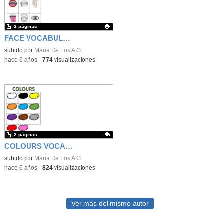
2 páginas
FACE VOCABULARY GAME
Contenido educativo.
subido por
Maria De Los A G.
-
hace 6 años
-
774
visualizaciones
2 páginas
COLOURS VOCABULARY GAME
Contenido educativo.
subido por
Maria De Los A G.
-
hace 6 años
-
824
visualizaciones
Ver más del mismo autor