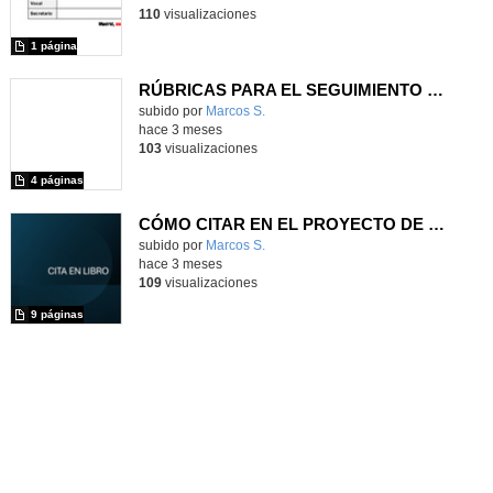
110
visualizaciones
1 página
RÚBRICAS PARA EL SEGUIMIENTO DE LOS PROYECTOS DE INVESTIGACIÓN
Contenido educativo.
subido por
Marcos S.
-
hace 3 meses
103
visualizaciones
4 páginas
CÓMO CITAR EN EL PROYECTO DE INVESTIGACIÓN DE 1.º DE BACHILLERATO
Contenido educativo.
subido por
Marcos S.
-
hace 3 meses
109
visualizaciones
9 páginas