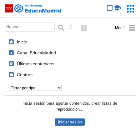
Mediateca de EducaMadrid
Saltar navegación
Servic
Educa
Palabra o frase:
Búsqueda avanzada
Ayuda
(en
ventana
Inicio
nueva)
Canal EducaMadrid
Últimos contenidos
Centros
Tipo de contenido:
Inicia sesión para aportar contenidos, crear listas de
reproducción...
Iniciar sesión