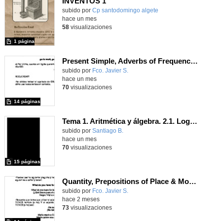
INVENTOS 1
Contenido educativo.
subido por
Cp santodomingo algete
-
hace un mes
58
visualizaciones
1 página
Present Simple, Adverbs of Frequency, Food & Drink, Jobs & Places of Work, Verbs for Daily Actions
Contenido educativo.
subido por
Fco. Javier S.
-
hace un mes
70
visualizaciones
14 páginas
Tema 1. Aritmética y álgebra. 2.1. Logaritmos
Contenido educativo.
subido por
Santiago B.
-
hace un mes
70
visualizaciones
15 páginas
Quantity, Prepositions of Place & Movement, Food & Food containers
Contenido educativo.
subido por
Fco. Javier S.
-
hace 2 meses
73
visualizaciones