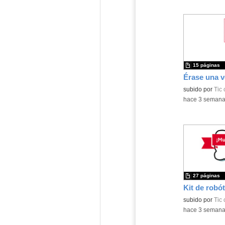
15 páginas
subido por
Tic
-
hace 3 seman
27 páginas
Kit de robót
Contenido educ
subido por
Tic
-
hace 3 seman