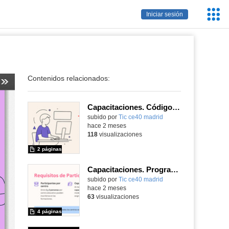
Servic
Iniciar sesión
Educa
Contenidos relacionados:
Capacitaciones. Código Escuela 4.0_Madrid
subido por
Tic ce40 madrid
-
hace 2 meses
118
visualizaciones
2 páginas
Capacitaciones. Programa Código Escuela 4.0_Madrid
subido por
Tic ce40 madrid
-
hace 2 meses
63
visualizaciones
4 páginas