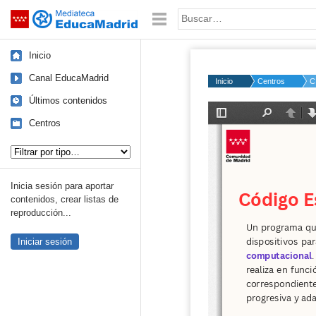
Mediateca de EducaMadrid
Saltar navegación
Palabra o frase:
Inicio
Canal EducaMadrid
Inicio
Centros
C
Últimos contenidos
Centros
Tipo de contenido:
Inicia sesión para aportar
contenidos, crear listas de
reproducción...
Iniciar sesión