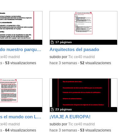
17 páginas
Construyendo nuestro parque de atracciones
Arquitectos del pasado
 ce40 madrid
subido por
Tic ce40 madrid
as
-
53
visualizaciones
-
hace 3 semanas
-
52
visualizaciones
23 páginas
Construimos el mundo con LEGO
¡VIAJE A EUROPA!
 ce40 madrid
subido por
Tic ce40 madrid
as
-
64
visualizaciones
-
hace 3 semanas
-
53
visualizaciones