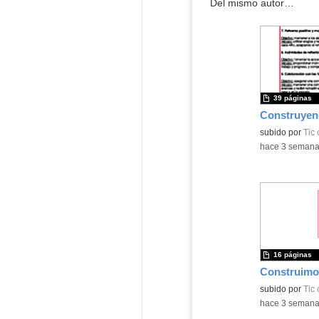
Del mismo autor…
39 páginas
subido por
Tic
-
hace 3 seman
16 páginas
subido por
Tic
-
hace 3 seman