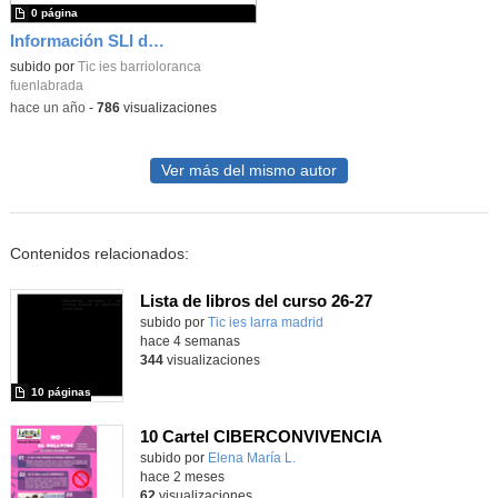
0 página
Información SLI del IES Barrio Loranca
subido por
Tic ies barrioloranca
fuenlabrada
-
hace un año
-
786
visualizaciones
Ver más del mismo autor
Contenidos relacionados:
Lista de libros del curso 26-27
subido por
Tic ies larra madrid
-
hace 4 semanas
344
visualizaciones
10 páginas
10 Cartel CIBERCONVIVENCIA
Contenido educativo.
subido por
Elena María L.
-
hace 2 meses
62
visualizaciones