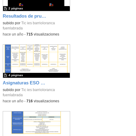
2 páginas
Resultados de pruebas IES Barrio Loranca
subido por
Tic ies barrioloranca
fuenlabrada
-
hace un año
-
715
visualizaciones
4 páginas
Asignaturas ESO IES Barrio Loranca
subido por
Tic ies barrioloranca
fuenlabrada
-
hace un año
-
716
visualizaciones