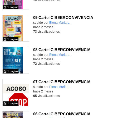
1 página
09 Cartel CIBEERCONVIVENCIA
Contenido educativo.
subido por
Elena María L.
-
hace 2 meses
73
visualizaciones
1 página
08 Cartel CIBERCONVIVENCIA
Contenido educativo.
subido por
Elena María L.
-
hace 2 meses
72
visualizaciones
1 página
07 Cartel CIBERCONVIVENCIA
Contenido educativo.
subido por
Elena María L.
-
hace 2 meses
65
visualizaciones
1 página
06 Cartel CIBERCONVIVENCIA