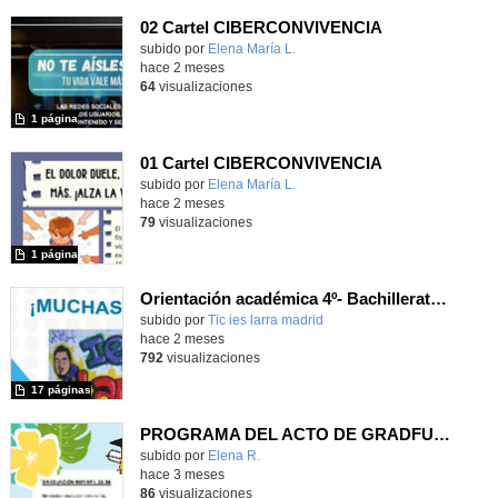
02 Cartel CIBERCONVIVENCIA
Contenido educativo.
subido por
Elena María L.
-
hace 2 meses
64
visualizaciones
1 página
01 Cartel CIBERCONVIVENCIA
Contenido educativo.
subido por
Elena María L.
-
hace 2 meses
79
visualizaciones
1 página
Orientación académica 4º- Bachillerato 23
subido por
Tic ies larra madrid
-
hace 2 meses
792
visualizaciones
17 páginas
PROGRAMA DEL ACTO DE GRADFUACION INFANTIL 23-26
Contenido educativo.
subido por
Elena R.
-
hace 3 meses
86
visualizaciones