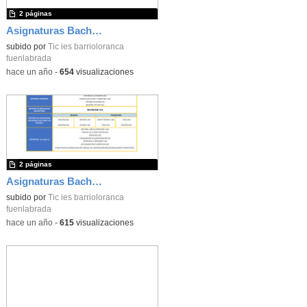
2 páginas
Asignaturas Bachillerato Humanidades IES Barrio Loranca
subido por
Tic ies barrioloranca
fuenlabrada
-
hace un año
-
654
visualizaciones
2 páginas
Asignaturas Bachillerato Ciencias IES Barrio Loranca
subido por
Tic ies barrioloranca
fuenlabrada
-
hace un año
-
615
visualizaciones