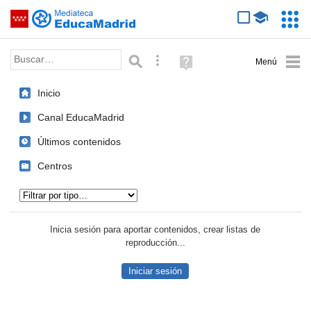
Mediateca de EducaMadrid
Saltar navegación
Servic
Educa
Palabra o frase:
Búsqueda avanzada
Ayuda
(en
ventana
Inicio
nueva)
Canal EducaMadrid
Últimos contenidos
Centros
Tipo de contenido:
Inicia sesión para aportar contenidos, crear listas de
reproducción...
Iniciar sesión