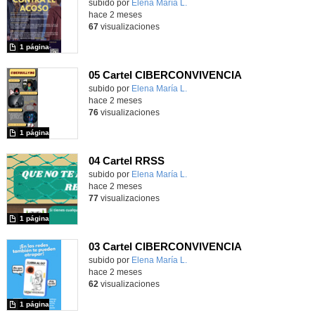
Contenido educativo.
subido por
Elena María L.
-
hace 2 meses
67
visualizaciones
1 página
05 Cartel CIBERCONVIVENCIA
Contenido educativo.
subido por
Elena María L.
-
hace 2 meses
76
visualizaciones
1 página
04 Cartel RRSS
Contenido educativo.
subido por
Elena María L.
-
hace 2 meses
77
visualizaciones
1 página
03 Cartel CIBERCONVIVENCIA
Contenido educativo.
subido por
Elena María L.
-
hace 2 meses
62
visualizaciones
1 página