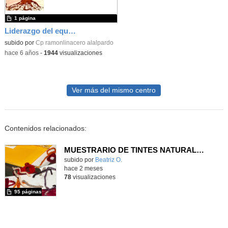
1 página
Liderazgo del equipo Seminario2020
subido por
Cp ramonlinacero alalpardo
-
hace 6 años
-
1944
visualizaciones
Ver más del mismo centro
Contenidos relacionados:
MUESTRARIO DE TINTES NATURALES
Contenido educativo.
subido por
Beatriz O.
-
hace 2 meses
78
visualizaciones
95 páginas