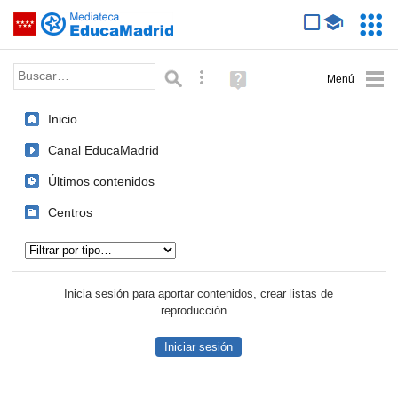
Mediateca de EducaMadrid
Saltar navegación
Servic
Educa
Palabra o frase:
Búsqueda avanzada
Ayuda
(en
ventana
Inicio
nueva)
Canal EducaMadrid
Últimos contenidos
Centros
Tipo de contenido:
Inicia sesión para aportar contenidos, crear listas de
reproducción...
Iniciar sesión