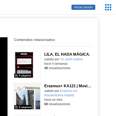
Servic
Iniciar sesión
Educa
Contenidos relacionados:
LILA, EL HADA MÁGICA.
subido por
Tic ce40 madrid
-
hace 4 semanas
49
visualizaciones
6 páginas
Erasmus+ KA121 | Moving People | Student Presentation 2 | Neustadt 2024
Contenido educativo.
subido por
Erasmus ies
tirsodemolina madrid
-
hace un mes
68
visualizaciones
6 páginas