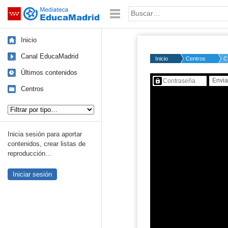
Mediateca de EducaMadrid
Saltar navegación
Palabra o frase:
Inicio
Canal EducaMadrid
Inicio
Centros
C
Últimos contenidos
Contenido protegido…
Centros
Tipo de contenido:
Inicia sesión para aportar
contenidos, crear listas de
reproducción...
Iniciar sesión