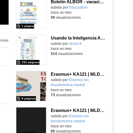
Boletín ALBOR - vacaciones de verano 2026 - Contenido educativo
Contenido educativo.
subido por
Educaalbor
-
hace un mes
59
visualizaciones
1 página
Usando la Inteligencia Artificial para crear contenido interactivo. Versión: 30-jun-2026
iones
subido por
Jesús B.
-
hace un mes
514
visualizaciones
332 páginas
Erasmus+ KA121 | MLD | Presentación 1 | Verona 2025
Contenido educativo.
subido por
Erasmus ies
tirsodemolina madrid
-
hace un mes
73
visualizaciones
8 páginas
Erasmus+ KA121 | MLD | Student Presentation 1 | Rome 2025
Contenido educativo.
subido por
Erasmus ies
tirsodemolina madrid
-
hace un mes
60
visualizaciones