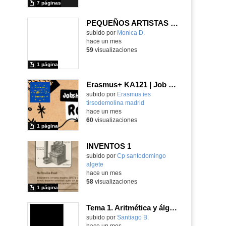
7 páginas
PEQUEÑOS ARTISTAS BLOQUES DE CONTENIDO
Contenido educativo.
subido por
Monica D.
-
hace un mes
59
visualizaciones
1 página
Erasmus+ KA121 | Job Shadowing | Liceo Vittoria Colonna, Rome 2025 | Poster 1
Contenido educativo.
subido por
Erasmus ies
tirsodemolina madrid
-
hace un mes
60
visualizaciones
1 página
INVENTOS 1
Contenido educativo.
subido por
Cp santodomingo
algete
-
hace un mes
58
visualizaciones
1 página
Tema 1. Aritmética y álgebra. 2.1. Logaritmos
Contenido educativo.
subido por
Santiago B.
-
hace un mes