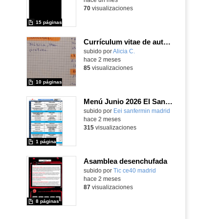
70
visualizaciones
15 páginas
Currículum vitae de autores de la G27
Contenido educativo.
subido por
Alicia C.
-
hace 2 meses
85
visualizaciones
10 páginas
Menú Junio 2026 EI San Fermín
subido por
Eei sanfermin madrid
-
hace 2 meses
315
visualizaciones
1 página
Asamblea desenchufada
subido por
Tic ce40 madrid
-
hace 2 meses
87
visualizaciones
8 páginas