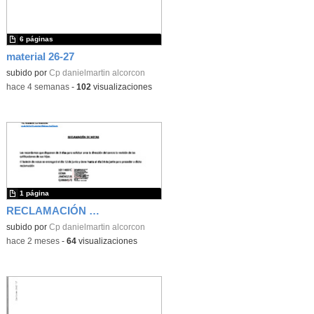
6 páginas
material 26-27
subido por
Cp danielmartin alcorcon
-
hace 4 semanas
-
102
visualizaciones
1 página
RECLAMACIÓN NOTAS
subido por
Cp danielmartin alcorcon
-
hace 2 meses
-
64
visualizaciones