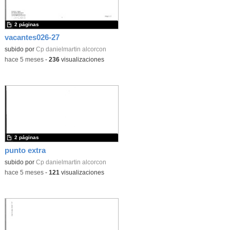
2 páginas
vacantes026-27
subido por
Cp danielmartin alcorcon
-
hace 5 meses
-
236
visualizaciones
2 páginas
punto extra
subido por
Cp danielmartin alcorcon
-
hace 5 meses
-
121
visualizaciones