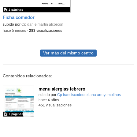
2 páginas
Ficha comedor
subido por
Cp danielmartin alcorcon
-
hace 5 meses
-
283
visualizaciones
Ver más del mismo centro
Contenidos relacionados:
menu alergias febrero
subido por
Cp franciscodeorellana arroyomolinos
-
hace 4 años
451
visualizaciones
7 páginas