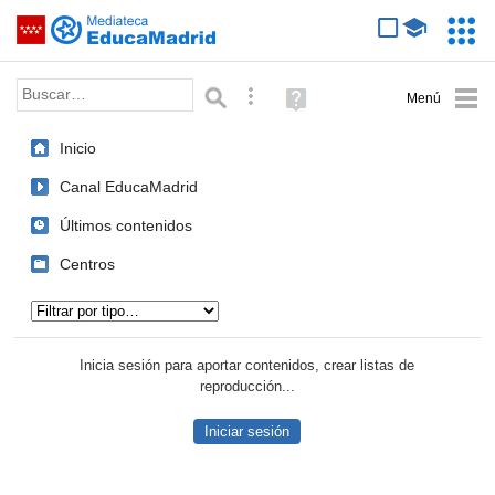
Mediateca de EducaMadrid
Saltar navegación
Servic
Educa
Palabra o frase:
Búsqueda avanzada
Ayuda
(en
ventana
Inicio
nueva)
Canal EducaMadrid
Últimos contenidos
Centros
Tipo de contenido:
Inicia sesión para aportar contenidos, crear listas de
reproducción...
Iniciar sesión