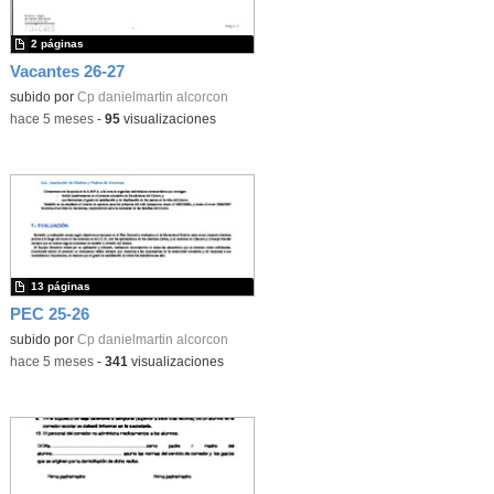
2 páginas
Vacantes 26-27
subido por
Cp danielmartin alcorcon
-
hace 5 meses
-
95
visualizaciones
13 páginas
PEC 25-26
subido por
Cp danielmartin alcorcon
-
hace 5 meses
-
341
visualizaciones