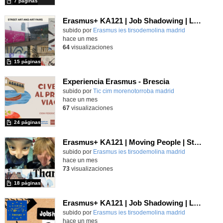
7 páginas
Erasmus+ KA121 | Job Shadowing | Liceo Domenico Berti, Turin 2025
Contenido educativo.
subido por
Erasmus ies tirsodemolina madrid
-
hace un mes
64
visualizaciones
15 páginas
Experiencia Erasmus - Brescia
Contenido educativo.
subido por
Tic cim morenotorroba madrid
-
hace un mes
67
visualizaciones
24 páginas
Erasmus+ KA121 | Moving People | Student Presentation | Neustadt 2024
Contenido educativo.
subido por
Erasmus ies tirsodemolina madrid
-
hace un mes
73
visualizaciones
18 páginas
Erasmus+ KA121 | Job Shadowing | Liceo Vittoria Colonna, Rome 2025 | Poster 1
Contenido educativo.
subido por
Erasmus ies tirsodemolina madrid
-
hace un mes