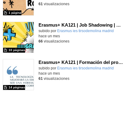
61
visualizaciones
1 página
Erasmus+ KA121 | Job Shadowing | Cork Educate Together 2025
Contenido educativo.
subido por
Erasmus ies tirsodemolina madrid
-
hace un mes
66
visualizaciones
10 páginas
Erasmus+ KA121 | Formación del profesorado | ChatGPT and Basic AI Tools | Split 2024
Contenido educativo.
subido por
Erasmus ies tirsodemolina madrid
-
hace un mes
61
visualizaciones
14 páginas