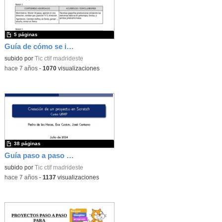
5 páginas
Guía de cómo se ido trabajando en el Seminario
subido por
Tic ctif madrideste
-
hace 7 años
-
1070
visualizaciones
38 páginas
Guía paso a paso Scratch
subido por
Tic ctif madrideste
-
hace 7 años
-
1137
visualizaciones