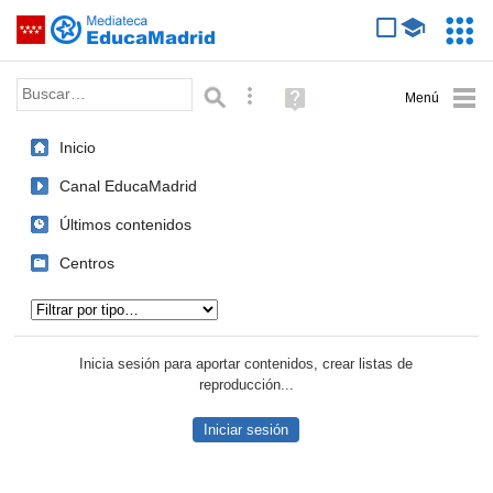
Mediateca de EducaMadrid
Saltar navegación
Servic
Educa
Palabra o frase:
Búsqueda avanzada
Ayuda
(en
ventana
Inicio
nueva)
Canal EducaMadrid
Últimos contenidos
Centros
Tipo de contenido:
Inicia sesión para aportar contenidos, crear listas de
reproducción...
Iniciar sesión