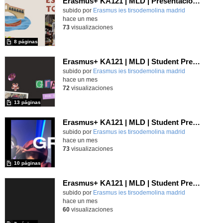
Erasmus+ KA121 | MLD | Presentación 1 | Verona 2025
Contenido educativo.
subido por
Erasmus ies tirsodemolina madrid
-
hace un mes
73
visualizaciones
8 páginas
Erasmus+ KA121 | MLD | Student Presentation | Turin 2025
Contenido educativo.
subido por
Erasmus ies tirsodemolina madrid
-
hace un mes
72
visualizaciones
13 páginas
Erasmus+ KA121 | MLD | Student Presentation 2 | Rome 2025
Contenido educativo.
subido por
Erasmus ies tirsodemolina madrid
-
hace un mes
73
visualizaciones
10 páginas
Erasmus+ KA121 | MLD | Student Presentation 1 | Rome 2025
Contenido educativo.
subido por
Erasmus ies tirsodemolina madrid
-
hace un mes
60
visualizaciones