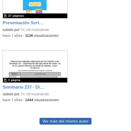
27 páginas
Presentación Scrtach 2
subido por
Tic ctif madrideste
-
hace 7 años
-
1126
visualizaciones
1 página
Seminario 237 - Dinamización del Aula Virtual del centro, en el IES Ignacio Ellacuría de Alcalá de Henares. Curso 2018/2019
subido por
Tic ctif madrideste
-
hace 7 años
-
1444
visualizaciones
Ver más del mismo autor