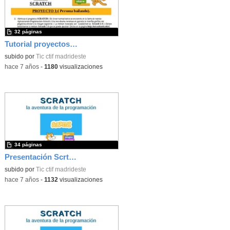
32 páginas
Tutorial proyectos Scratch
subido por
Tic ctif madrideste
-
hace 7 años
-
1180
visualizaciones
34 páginas
Presentación Scrtach 3
subido por
Tic ctif madrideste
-
hace 7 años
-
1132
visualizaciones