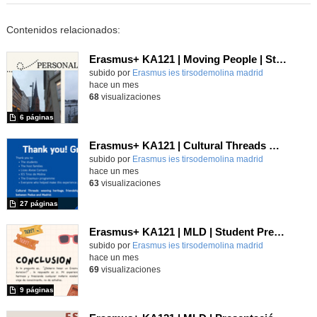
Contenidos relacionados:
Erasmus+ KA121 | Moving People | Student Presentation 2 | Neustadt 2024
Contenido educativo.
subido por
Erasmus ies tirsodemolina madrid
-
hace un mes
68
visualizaciones
6 páginas
Erasmus+ KA121 | Cultural Threads UNESCO | Padua–Madrid 2026
Contenido educativo.
subido por
Erasmus ies tirsodemolina madrid
-
hace un mes
63
visualizaciones
27 páginas
Erasmus+ KA121 | MLD | Student Presentation 2 | San Bonifacio-Verona 2025
Contenido educativo.
subido por
Erasmus ies tirsodemolina madrid
-
hace un mes
69
visualizaciones
9 páginas