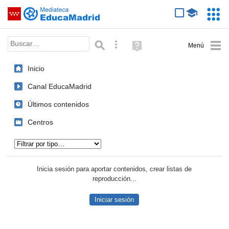
Mediateca de EducaMadrid
Saltar navegación
Servic
Educa
Palabra o frase:
Búsqueda avanzada
Ayuda
(en
ventana
Inicio
nueva)
Canal EducaMadrid
Últimos contenidos
Centros
Tipo de contenido:
Inicia sesión para aportar contenidos, crear listas de
reproducción...
Iniciar sesión