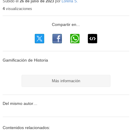
educativo
Subido el
26 de julio de 2023
por
Lorena S.
4
visualizaciones
Gamificación de Historia
Más información
Del mismo autor…
Contenidos relacionados: