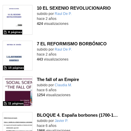
10 EL SEXENIO REVOLUCIONARIO
Contenido educativo.
subido por
Raul De P.
-
hace 2 años
424
visualizaciones
8 páginas
7 EL REFORMISMO BORBÓNICO
Contenido educativo.
subido por
Raul De P.
-
hace 2 años
443
visualizaciones
15 páginas
The fall of an Empire
Contenido educativo.
subido por
Claudia M.
-
hace 6 años
1254
visualizaciones
11 páginas
BLOQUE 4. España borbones (1700-1788)
Contenido educativo.
subido por
Javier P.
-
hace 6 años
1966
visualizaciones