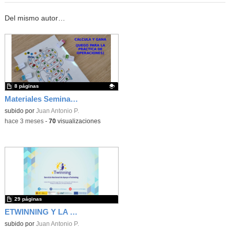
Del mismo autor…
8 páginas
Materiales Seminario Proyectos Centro
Contenido educativo.
subido por
Juan Antonio P.
-
hace 3 meses
-
70
visualizaciones
29 páginas
ETWINNING Y LA COOPERACIÓN EDUCATIVA EN EUROPA
subido por
Juan Antonio P.