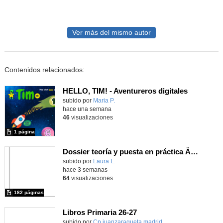
Ver más del mismo autor
Contenidos relacionados:
HELLO, TIM! - Aventureros digitales
Contenido educativo.
subido por
Maria P.
-
hace una semana
46
visualizaciones
1 página
Dossier teoría y puesta en práctica Äprendizaje Basado en Juegos en Educación Infantil y Primaria
Contenido educativo.
subido por
Laura L.
-
hace 3 semanas
64
visualizaciones
182 páginas
Libros Primaria 26-27
subido por
Cp juanzaragueta madrid
-