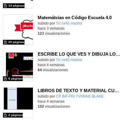
14 páginas
Matemátcias en Código Escuela 4.0
Contenido educativo.
subido por
Tic ce40 madrid
-
hace 3 semanas
123
visualizaciones
20 páginas
ESCRIBE LO QUE VES Y DIBUJA LO QUE LEES
subido por
Tic ce40 madrid
-
hace 4 semanas
64
visualizaciones
6 páginas
LIBROS DE TEXTO Y MATERIAL CURRICULAR
subido por
CP INF-PRI YVONNE BLAKE
-
hace 4 semanas
102
visualizaciones
2 páginas