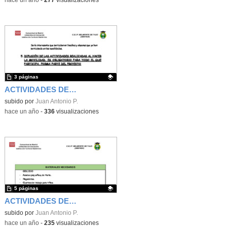
-
hace un año
-
277
visualizaciones
3 páginas
ACTIVIDADES DE CENTRO - EUROPA -
Contenido educativo.
subido por
Juan Antonio P.
-
hace un año
-
336
visualizaciones
5 páginas
ACTIVIDADES DE HUERTO
Contenido educativo.
subido por
Juan Antonio P.
-
hace un año
-
235
visualizaciones