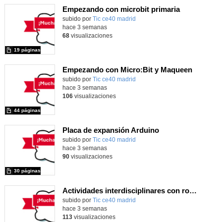
Empezando con microbit primaria
Contenido educativo.
subido por
Tic ce40 madrid
-
hace 3 semanas
68
visualizaciones
19 páginas
Empezando con Micro:Bit y Maqueen
Contenido educativo.
subido por
Tic ce40 madrid
-
hace 3 semanas
106
visualizaciones
44 páginas
Placa de expansión Arduino
Contenido educativo.
subido por
Tic ce40 madrid
-
hace 3 semanas
90
visualizaciones
30 páginas
Actividades interdisciplinares con robótica y pensamiento computacional
Contenido educativo.
subido por
Tic ce40 madrid
-
hace 3 semanas
113
visualizaciones