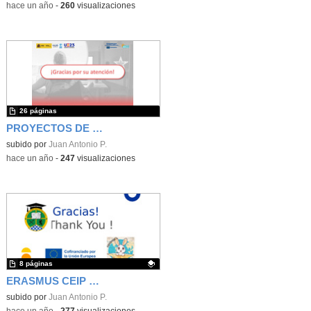
-
hace un año
-
260
visualizaciones
26 páginas
PROYECTOS DE MOVILIDAD ERASMUS+
subido por
Juan Antonio P.
-
hace un año
-
247
visualizaciones
8 páginas
ERASMUS CEIP BELMONTE DE TAJO
Contenido educativo.
subido por
Juan Antonio P.