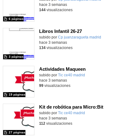
hace 3 semanas
144
visualizaciones
6 páginas
Libros Infantil 26-27
subido por
Cp juanzaragueta madrid
-
hace 3 semanas
134
visualizaciones
3 páginas
Actividades Maqueen
Contenido educativo.
subido por
Tic ce40 madrid
-
hace 3 semanas
99
visualizaciones
19 páginas
Kit de robótica para Micro:Bit
Contenido educativo.
subido por
Tic ce40 madrid
-
hace 3 semanas
112
visualizaciones
27 páginas