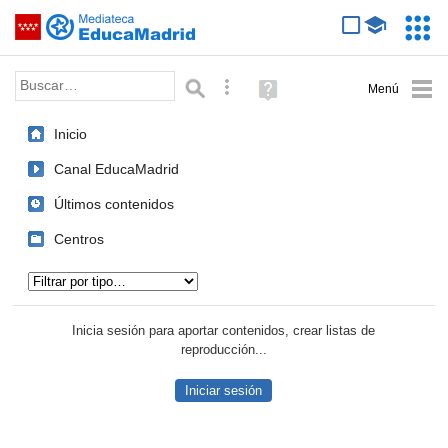
Mediateca de EducaMadrid
Saltar navegación
Servic
Educa
Palabra o frase:
Búsqueda avanzada
Ayuda
(en
ventana
Inicio
nueva)
Canal EducaMadrid
Últimos contenidos
Centros
Tipo de contenido:
Inicia sesión para aportar contenidos, crear listas de
reproducción...
Iniciar sesión