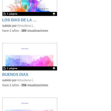
1 página
LOS DIAS DE LA SEMANA
Contenido educativo.
subido por
Almudena L.
-
hace 2 años
-
385
visualizaciones
1 página
BUENOS DIAS
Contenido educativo.
subido por
Almudena L.
-
hace 2 años
-
356
visualizaciones