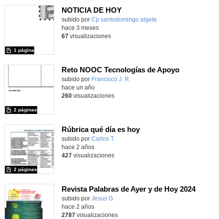
NOTICIA DE HOY
Contenido educativo.
subido por
Cp santodomingo algete
-
hace 3 meses
67
visualizaciones
1 página
Reto NOOC Tecnologías de Apoyo
subido por
Francisco J. R.
-
hace un año
260
visualizaciones
2 páginas
Rúbrica qué día es hoy
Contenido educativo.
subido por
Carlos T.
-
hace 2 años
427
visualizaciones
2 páginas
Revista Palabras de Ayer y de Hoy 2024
Contenido educativo.
subido por
Jesus G.
-
hace 2 años
2787
visualizaciones