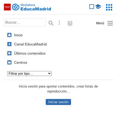
Mediateca de EducaMadrid
Saltar navegación
Servic
Educa
Palabra o frase:
Búsqueda avanzada
Ayuda
(en
ventana
Inicio
nueva)
Canal EducaMadrid
Últimos contenidos
Centros
Tipo de contenido:
Inicia sesión para aportar contenidos, crear listas de
reproducción...
Iniciar sesión