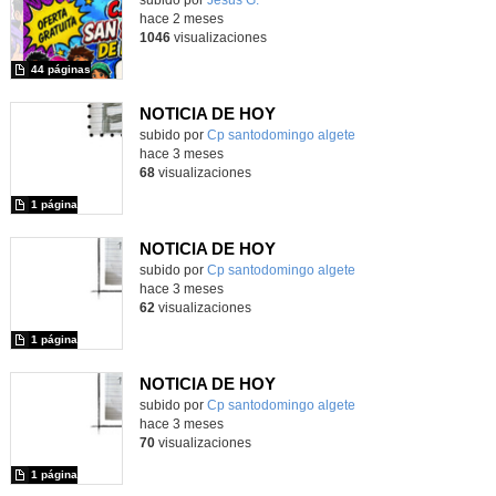
hace 2 meses
1046
visualizaciones
44 páginas
NOTICIA DE HOY
Contenido educativo.
subido por
Cp santodomingo algete
-
hace 3 meses
68
visualizaciones
1 página
NOTICIA DE HOY
Contenido educativo.
subido por
Cp santodomingo algete
-
hace 3 meses
62
visualizaciones
1 página
NOTICIA DE HOY
Contenido educativo.
subido por
Cp santodomingo algete
-
hace 3 meses
70
visualizaciones
1 página