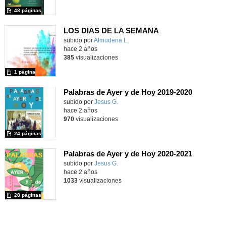
48 páginas
LOS DIAS DE LA SEMANA
Contenido educativo.
subido por
Almudena L.
-
hace 2 años
385
visualizaciones
1 página
Palabras de Ayer y de Hoy 2019-2020
Contenido educativo.
subido por
Jesus G.
-
hace 2 años
970
visualizaciones
24 páginas
Palabras de Ayer y de Hoy 2020-2021
Contenido educativo.
subido por
Jesus G.
-
hace 2 años
1033
visualizaciones
28 páginas