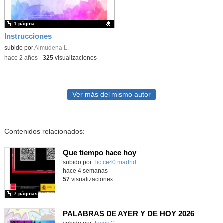
1 página
Instrucciones
Contenido educativo.
subido por
Almudena L.
-
hace 2 años
-
325
visualizaciones
Ver más del mismo autor
Contenidos relacionados:
Que tiempo hace hoy
subido por
Tic ce40 madrid
-
hace 4 semanas
57
visualizaciones
7 páginas
PALABRAS DE AYER Y DE HOY 2026
Contenido educativo.
subido por
Jesus G.
-