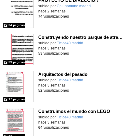
PROYECTO DE DIRECCIÓN
Contenido educativo.
subido por
Cp unamuno madrid
-
hace 2 semanas
74
visualizaciones
34 páginas
Construyendo nuestro parque de atracciones
subido por
Tic ce40 madrid
-
hace 3 semanas
53
visualizaciones
39 páginas
Arquitectos del pasado
subido por
Tic ce40 madrid
-
hace 3 semanas
52
visualizaciones
17 páginas
Construimos el mundo con LEGO
subido por
Tic ce40 madrid
-
hace 3 semanas
64
visualizaciones