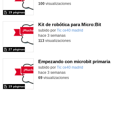
100
visualizaciones
19 páginas
Kit de robótica para Micro:Bit
Contenido educativo.
subido por
Tic ce40 madrid
-
hace 3 semanas
113
visualizaciones
27 páginas
Empezando con microbit primaria
Contenido educativo.
subido por
Tic ce40 madrid
-
hace 3 semanas
69
visualizaciones
19 páginas