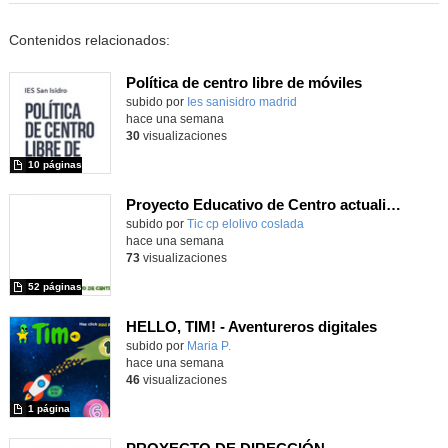
Contenidos relacionados:
Política de centro libre de móviles
subido por
Ies sanisidro madrid
-
hace una semana
30
visualizaciones
10 páginas
Proyecto Educativo de Centro actualizado 2026
subido por
Tic cp elolivo coslada
-
hace una semana
73
visualizaciones
52 páginas
HELLO, TIM! - Aventureros digitales
Contenido educativo.
subido por
Maria P.
-
hace una semana
46
visualizaciones
1 página