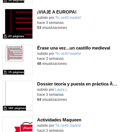
16 páginas
¡VIAJE A EUROPA!
subido por
Tic ce40 madrid
-
hace 3 semanas
53
visualizaciones
23 páginas
Érase una vez...un castillo medieval
subido por
Tic ce40 madrid
-
hace 3 semanas
48
visualizaciones
15 páginas
Dossier teoría y puesta en práctica Äprendizaje Basado en Juegos en Educación Infantil y Primaria
Contenido educativo.
subido por
Laura L.
-
hace 3 semanas
64
visualizaciones
182 páginas
Actividades Maqueen
Contenido educativo.
subido por
Tic ce40 madrid
-
hace 3 semanas