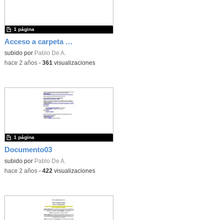
1 página
Acceso a carpeta con audios utlizados
subido por
Pablo De A.
-
hace 2 años
-
361
visualizaciones
1 página
Documento03
subido por
Pablo De A.
-
hace 2 años
-
422
visualizaciones