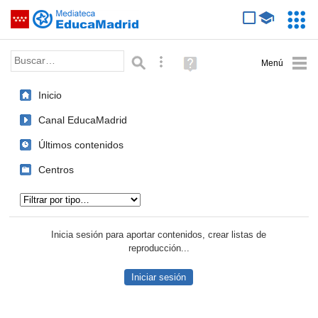
Mediateca de EducaMadrid
Saltar navegación
Servic
Educa
Palabra o frase:
Búsqueda avanzada
Ayuda
(en
ventana
Inicio
nueva)
Canal EducaMadrid
Últimos contenidos
Centros
Tipo de contenido:
Inicia sesión para aportar contenidos, crear listas de
reproducción...
Iniciar sesión