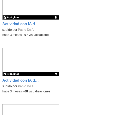
6 páginas
Actividad con IA de Inglés ¿cómo organizar un viaje de final de curso?
Contenido educativo.
subido por
Pablo De A.
-
hace 3 meses
-
97
visualizaciones
4 páginas
Actividad con IA de historia en bachillerato
Contenido educativo.
subido por
Pablo De A.
-
hace 3 meses
-
68
visualizaciones