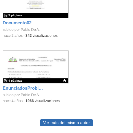
5 páginas
Documento02
subido por
Pablo De A.
-
hace 2 años
-
342
visualizaciones
4 páginas
EnunciadosProblemaEcuaciones2ESO
Contenido educativo.
subido por
Pablo De A.
-
hace 4 años
-
1966
visualizaciones
Ver más del mismo autor