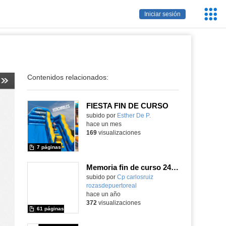
Servic
Iniciar sesión
Educa
Contenidos relacionados:
FIESTA FIN DE CURSO
subido por
Esther De P.
-
hace un mes
169
visualizaciones
7 páginas
Memoria fin de curso 24-25
subido por
Cp carlosruiz
rozasdepuertoreal
-
hace un año
372
visualizaciones
61 páginas