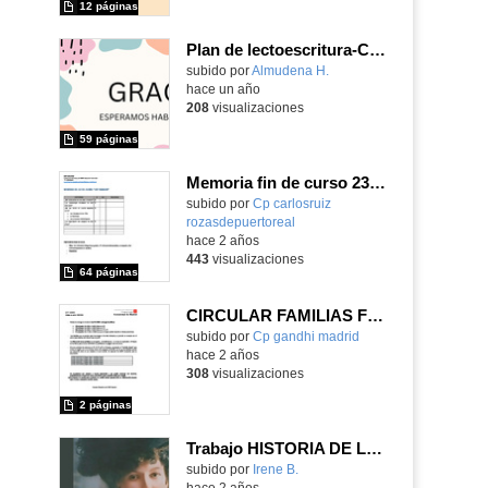
12 páginas
Plan de lectoescritura-C.E.I.P. República del Uruguay
Contenido educativo.
subido por
Almudena H.
-
hace un año
208
visualizaciones
59 páginas
Memoria fin de curso 23-24
subido por
Cp carlosruiz
rozasdepuertoreal
-
hace 2 años
443
visualizaciones
64 páginas
CIRCULAR FAMILIAS FIN DE CURSO 24
subido por
Cp gandhi madrid
-
hace 2 años
308
visualizaciones
2 páginas
Trabajo HISTORIA DE LA MÚSICA II-MATRÍCULA DE HONOR. "Cecile Chamiade (1857-1944)". Fin de Grado 6ºEEPP - Contenido educativo
Contenido educativo.
subido por
Irene B.
-
hace 2 años