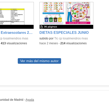
36 páginas
Actividades Extraescolares 26-27
DIETAS ESPECIALES JUNIO
cp losalmendros rivas
subido por
Tic cp losalmendros rivas
-
413
visualizaciones
-
hace 2 meses
-
214
visualizaciones
Ver más del mismo autor
munidad de Madrid
-
Ayuda
(en ventana nueva)