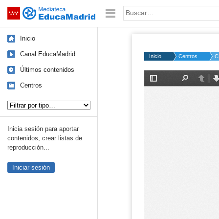
Mediateca de EducaMadrid
Saltar navegación
Palabra o frase:
Inicio
Canal EducaMadrid
Inicio
Centros
C
Últimos contenidos
Centros
Tipo de contenido:
Inicia sesión para aportar
contenidos, crear listas de
reproducción...
Iniciar sesión