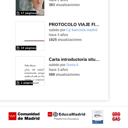
383
visualizaciones
17 páginas
PROTOCOLO VIAJE FIN DE CURSO
subido por
Cp fuencisla madrid
-
hace 3 años
1625
visualizaciones
10 páginas
Carta introductoria situación aprendizaje U10
Contenido educativo.
subido por
Sonia A.
-
hace 3 años
589
visualizaciones
1 página
Certificación
Buzón