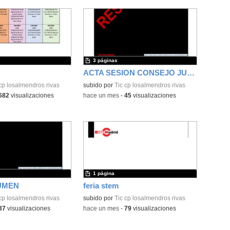
3 páginas
ACTA SESION CONSEJO JUNIO
cp losalmendros rivas
subido por
Tic cp losalmendros rivas
682
visualizaciones
-
hace un mes
-
45
visualizaciones
1 página
UMEN
feria stem
cp losalmendros rivas
subido por
Tic cp losalmendros rivas
37
visualizaciones
-
hace un mes
-
79
visualizaciones