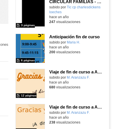
CIRCULAR FAMILIAS - FIESTA FIN DE CURSO 2025
subido por
Tic cp charlesdickens
loeches
-
hace un año
247
visualizaciones
3 páginas
Anticipación fin de curso
Contenido educativo.
subido por
Maria H.
-
iones
hace un año
200
visualizaciones
6 páginas
Viaje de fin de curso a Asturias
Contenido educativo.
subido por
M. Aranzazu F.
-
hace un año
680
visualizaciones
12 páginas
Viaje de fin de curso a Asturias
Contenido educativo.
subido por
M. Aranzazu F.
-
hace un año
238
visualizaciones