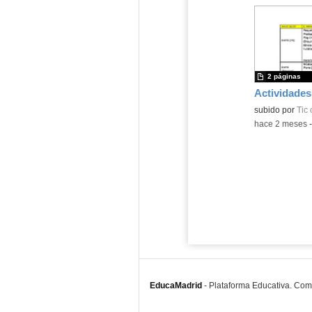
2 páginas
subido por
Tic 
-
hace 2 meses
EducaMadrid
-
Plataforma Educativa. Co