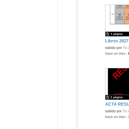
1 página
Libros 2627
subido por
Tic 
-
hace un mes
-
1 página
ACTA RES
subido por
Tic 
-
hace un mes
-