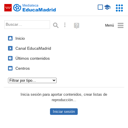
Mediateca de EducaMadrid
Saltar navegación
Servic
Educa
Palabra o frase:
Búsqueda avanzada
Ayuda
(en
ventana
Inicio
nueva)
Canal EducaMadrid
Últimos contenidos
Centros
Tipo de contenido:
Inicia sesión para aportar contenidos, crear listas de
reproducción...
Iniciar sesión