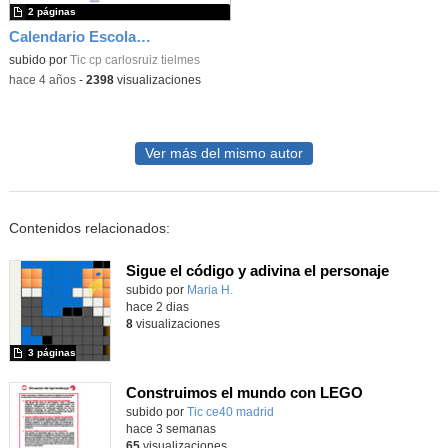
2 páginas
Calendario Escolar Comunidad de Madrid 22/23
subido por
Tic cp carlosruiz tielmes
-
hace 4 años
-
2398
visualizaciones
Ver más del mismo autor
Contenidos relacionados:
Sigue el código y adivina el personaje
Contenido educativo.
subido por
Maria H.
-
hace 2 dias
8
visualizaciones
3 páginas
Construimos el mundo con LEGO
subido por
Tic ce40 madrid
-
hace 3 semanas
65
visualizaciones