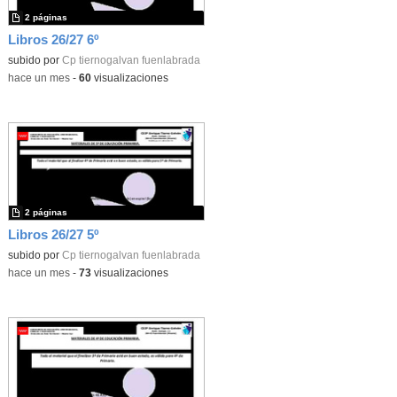
2 páginas
Libros 26/27 6º
subido por
Cp tiernogalvan fuenlabrada
-
hace un mes
-
60
visualizaciones
2 páginas
Libros 26/27 5º
subido por
Cp tiernogalvan fuenlabrada
-
hace un mes
-
73
visualizaciones