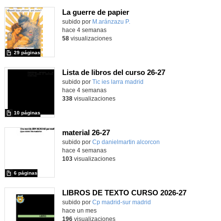
La guerre de papier
Contenido educativo.
subido por
M.aránzazu P.
-
hace 4 semanas
58
visualizaciones
29 páginas
Lista de libros del curso 26-27
subido por
Tic ies larra madrid
-
hace 4 semanas
338
visualizaciones
10 páginas
material 26-27
subido por
Cp danielmartin alcorcon
-
hace 4 semanas
103
visualizaciones
6 páginas
LIBROS DE TEXTO CURSO 2026-27
subido por
Cp madrid-sur madrid
-
hace un mes
196
visualizaciones