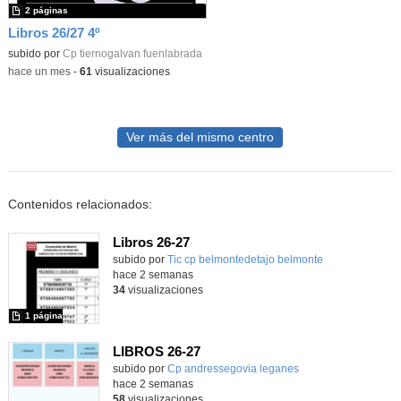
2 páginas
Libros 26/27 4º
subido por
Cp tiernogalvan fuenlabrada
-
hace un mes
-
61
visualizaciones
Ver más del mismo centro
Contenidos relacionados:
Libros 26-27
Contenido educativo.
subido por
Tic cp belmontedetajo belmonte
-
hace 2 semanas
34
visualizaciones
1 página
LIBROS 26-27
Contenido educativo.
subido por
Cp andressegovia leganes
-
hace 2 semanas
58
visualizaciones