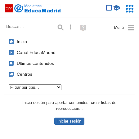
Mediateca de EducaMadrid
Saltar navegación
Servic
Educa
Palabra o frase:
Búsqueda avanzada
Ayuda
(en
ventana
Inicio
nueva)
Canal EducaMadrid
Últimos contenidos
Centros
Tipo de contenido:
Inicia sesión para aportar contenidos, crear listas de
reproducción...
Iniciar sesión