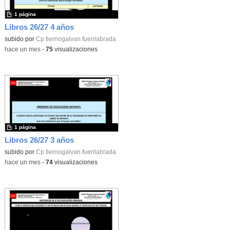
1 página
Libros 26/27 4 años
subido por
Cp tiernogalvan fuenlabrada
-
hace un mes
-
75
visualizaciones
1 página
Libros 26/27 3 años
subido por
Cp tiernogalvan fuenlabrada
-
hace un mes
-
74
visualizaciones