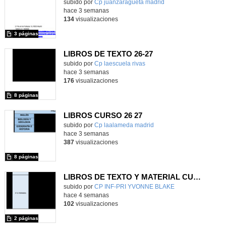
subido por
Cp juanzaragueta madrid
-
hace 3 semanas
134
visualizaciones
3 páginas
LIBROS DE TEXTO 26-27
subido por
Cp laescuela rivas
-
hace 3 semanas
176
visualizaciones
8 páginas
LIBROS CURSO 26 27
subido por
Cp laalameda madrid
-
hace 3 semanas
387
visualizaciones
8 páginas
LIBROS DE TEXTO Y MATERIAL CURRICULAR
subido por
CP INF-PRI YVONNE BLAKE
-
hace 4 semanas
102
visualizaciones
2 páginas