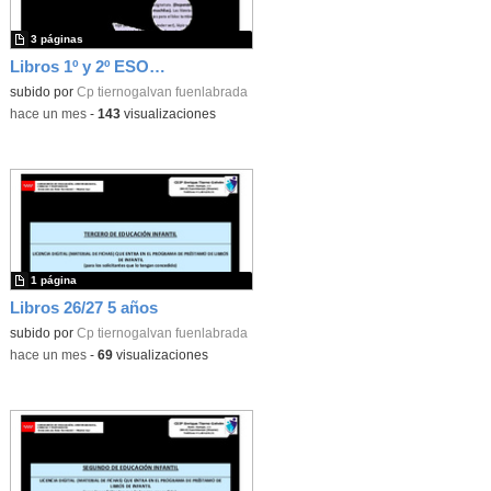
3 páginas
Libros 1º y 2º ESO 26/27
subido por
Cp tiernogalvan fuenlabrada
-
hace un mes
-
143
visualizaciones
1 página
Libros 26/27 5 años
subido por
Cp tiernogalvan fuenlabrada
-
hace un mes
-
69
visualizaciones