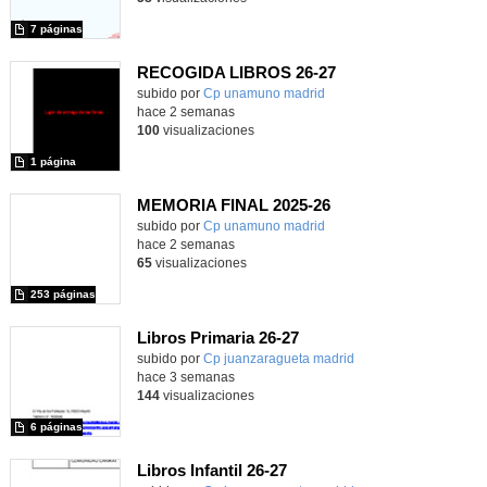
7 páginas
RECOGIDA LIBROS 26-27
Contenido educativo.
subido por
Cp unamuno madrid
-
hace 2 semanas
100
visualizaciones
1 página
MEMORIA FINAL 2025-26
Contenido educativo.
subido por
Cp unamuno madrid
-
hace 2 semanas
65
visualizaciones
253 páginas
Libros Primaria 26-27
subido por
Cp juanzaragueta madrid
-
hace 3 semanas
144
visualizaciones
6 páginas
Libros Infantil 26-27