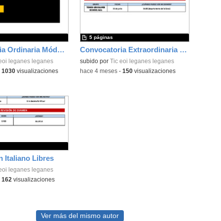
5 páginas
Convocatoria Ordinaria Módulos Pares Junio 2026
Convocatoria Extraordinaria Italiano
 eoi leganes leganes
subido por
Tic eoi leganes leganes
-
1030
visualizaciones
-
hace 4 meses
-
150
visualizaciones
n Italiano Libres
 eoi leganes leganes
-
162
visualizaciones
Ver más del mismo autor