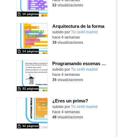
52
visualizaciones
10 páginas
Arquitectura de la forma
subido por
Tic ce40 madrid
-
hace 4 semanas
39
visualizaciones
14 páginas
Programando escenas animadas, Cratch
subido por
Tic ce40 madrid
-
hace 4 semanas
35
visualizaciones
32 páginas
¿Eres un primo?
subido por
Tic ce40 madrid
-
hace 4 semanas
48
visualizaciones
32 páginas