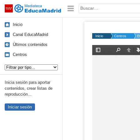
Mediateca de EducaMadrid
Saltar navegación
Palabra o frase:
Inicio
Canal EducaMadrid
Inicio
Centros
E
Últimos contenidos
Centros
Tipo de contenido:
Inicia sesión para aportar
contenidos, crear listas de
reproducción...
Iniciar sesión