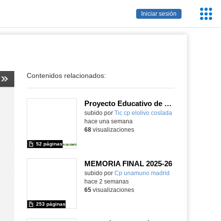
Servic
Iniciar sesión
Educa
Contenidos relacionados:
Proyecto Educativo de Centro actualizado 2026
subido por
Tic cp elolivo coslada
-
hace una semana
68
visualizaciones
52 páginas
MEMORIA FINAL 2025-26
Contenido educativo.
subido por
Cp unamuno madrid
-
hace 2 semanas
65
visualizaciones
253 páginas