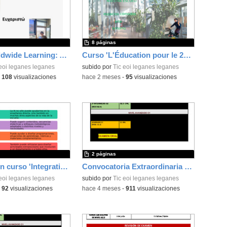
8 páginas
Curso 'Worldwide Learning: Applying Digital Tools to Support Diverse Learners and Foster Multimodal Communication in Inclusive Classrooms'
Curso 'L'Éducation pour le 21e Siècle - Le Modèle Finlandais'
 eoi leganes leganes
subido por
Tic eoi leganes leganes
-
108
visualizaciones
-
hace 2 meses
-
95
visualizaciones
2 páginas
Presentación curso 'Integrating AI in the Classroom with Critical Thinking'
Convocatoria Extraordinaria Módulos Pares Junio 2026
 eoi leganes leganes
subido por
Tic eoi leganes leganes
-
92
visualizaciones
-
hace 4 meses
-
911
visualizaciones