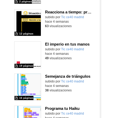
2 páginas
Reacciona a tiempo: programación y reflejos con Micro:bit
subido por
Tic ce40 madrid
-
hace 4 semanas
63
visualizaciones
12 páginas
El imperio en tus manos
subido por
Tic ce40 madrid
-
hace 4 semanas
49
visualizaciones
19 páginas
Semejanza de triángulos
subido por
Tic ce40 madrid
-
hace 4 semanas
38
visualizaciones
16 páginas
Programa tu Haiku
subido por
Tic ce40 madrid
-
hace 4 semanas