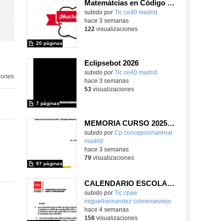
Matemátcias en Código Escuela 4.0
Contenido educativo.
subido por
Tic ce40 madrid
-
hace 3 semanas
122
visualizaciones
20 páginas
Eclipsebot 2026
subido por
Tic ce40 madrid
-
iones
hace 3 semanas
53
visualizaciones
7 páginas
MEMORIA CURSO 2025-2026
subido por
Cp concepcionarenal
madrid
-
hace 3 semanas
79
visualizaciones
97 páginas
CALENDARIO ESCOLAR CURSO 2026/2027
subido por
Tic cpee
miguelhernandez colmenarviejo
-
hace 4 semanas
158
visualizaciones