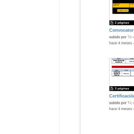
2 páginas
subido por
Tic
-
hace 4 meses
3 páginas
Certificació
subido por
Tic
-
hace 4 meses