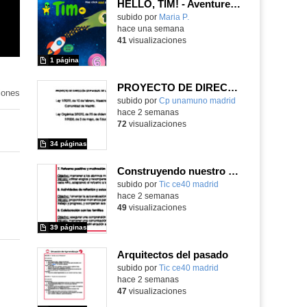
HELLO, TIM! - Aventureros digitales
Contenido educativo.
subido por
Maria P.
-
hace una semana
41
visualizaciones
1 página
PROYECTO DE DIRECCIÓN
iones
Contenido educativo.
subido por
Cp unamuno madrid
-
hace 2 semanas
72
visualizaciones
34 páginas
Construyendo nuestro parque de atracciones
subido por
Tic ce40 madrid
-
hace 2 semanas
49
visualizaciones
39 páginas
Arquitectos del pasado
subido por
Tic ce40 madrid
-
hace 2 semanas
47
visualizaciones