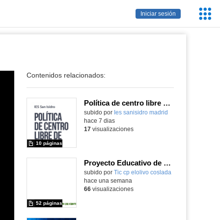
Servic
Iniciar sesión
Educa
Contenidos relacionados:
Política de centro libre de móviles
subido por
Ies sanisidro madrid
-
hace 7 dias
17
visualizaciones
10 páginas
Proyecto Educativo de Centro actualizado 2026
subido por
Tic cp elolivo coslada
-
hace una semana
66
visualizaciones
52 páginas