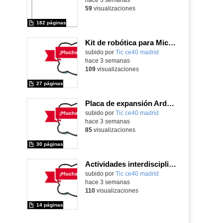
59
visualizaciones
182 páginas
Kit de robótica para Micro:Bit
Contenido educativo.
subido por
Tic ce40 madrid
-
hace 3 semanas
109
visualizaciones
27 páginas
Placa de expansión Arduino
Contenido educativo.
subido por
Tic ce40 madrid
-
hace 3 semanas
85
visualizaciones
30 páginas
Actividades interdisciplinares con robótica y pensamiento computacional
Contenido educativo.
subido por
Tic ce40 madrid
-
hace 3 semanas
110
visualizaciones
14 páginas