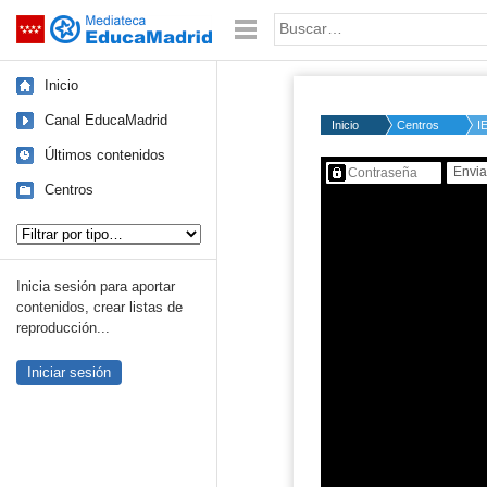
Mediateca de EducaMadrid
Saltar navegación
Palabra o frase:
Inicio
Canal EducaMadrid
Inicio
Centros
I
Últimos contenidos
Contenido protegido…
Centros
Tipo de contenido:
Inicia sesión para aportar
contenidos, crear listas de
reproducción...
Iniciar sesión