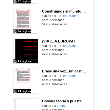
17 páginas
Construimos el mundo con LEGO
subido por
Tic ce40 madrid
-
hace 3 semanas
59
visualizaciones
16 páginas
¡VIAJE A EUROPA!
subido por
Tic ce40 madrid
-
hace 3 semanas
47
visualizaciones
23 páginas
Érase una vez...un castillo medieval
subido por
Tic ce40 madrid
-
hace 3 semanas
45
visualizaciones
15 páginas
Dossier teoría y puesta en práctica Äprendizaje Basado en Juegos en Educación Infantil y Primaria
Contenido educativo.
subido por
Laura L.
-
hace 3 semanas