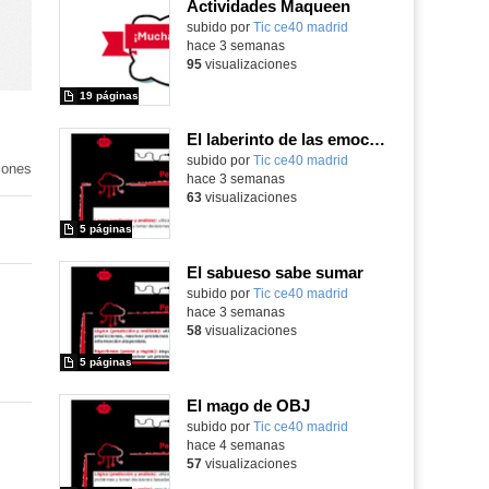
Actividades Maqueen
Contenido educativo.
subido por
Tic ce40 madrid
-
hace 3 semanas
95
visualizaciones
19 páginas
El laberinto de las emociones
subido por
Tic ce40 madrid
-
iones
hace 3 semanas
63
visualizaciones
5 páginas
El sabueso sabe sumar
subido por
Tic ce40 madrid
-
hace 3 semanas
58
visualizaciones
5 páginas
El mago de OBJ
subido por
Tic ce40 madrid
-
hace 4 semanas
57
visualizaciones