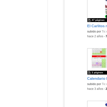
47 páginas
El Carlitos 
subido por
Tic 
-
hace 2 años
-
2 páginas
Calendario 
subido por
Tic 
-
hace 3 años
-