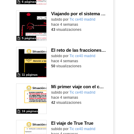
6 páginas
Viajando por el sistema solar
subido por
Tic ce40 madrid
-
hace 4 semanas
43
visualizaciones
5 páginas
El reto de las fracciones luminosas
subido por
Tic ce40 madrid
-
hace 4 semanas
50
visualizaciones
11 páginas
Mi primer viaje con el caballero de la Mancha
subido por
Tic ce40 madrid
-
hace 4 semanas
42
visualizaciones
16 páginas
El viaje de True True
subido por
Tic ce40 madrid
-
hace 4 semanas