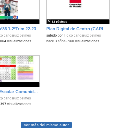
32 páginas
nº36 1-2ºTrim 22-23
Plan Digital de Centro (CARLOS RUIZ)
cp carlosruiz tielmes
subido por
Tic cp carlosruiz tielmes
1064
visualizaciones
-
hace 3 años
-
560
visualizaciones
Calendario Escolar Comunidad de Madrid 22/23
cp carlosruiz tielmes
2397
visualizaciones
Ver más del mismo autor