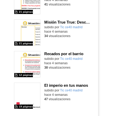
41
visualizaciones
21 páginas
Misión True True: Descubriendo el Sistema Solar
subido por
Tic ce40 madrid
-
hace 4 semanas
34
visualizaciones
21 páginas
Recados por el barrio
subido por
Tic ce40 madrid
-
hace 4 semanas
38
visualizaciones
12 páginas
El imperio en tus manos
subido por
Tic ce40 madrid
-
hace 4 semanas
47
visualizaciones
19 páginas