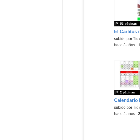
53 páginas
El Carlitos 
subido por
Tic 
-
hace 3 años
-
2 páginas
subido por
Tic 
-
hace 4 años
-