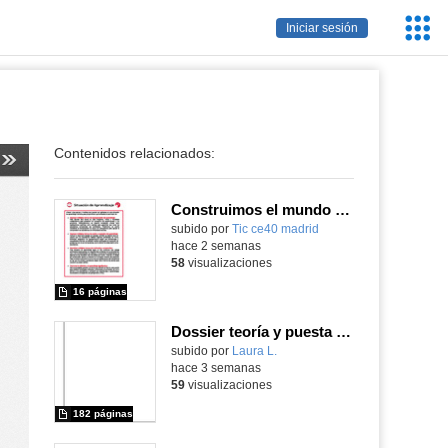
Servic
Iniciar sesión
Educa
Contenidos relacionados:
Construimos el mundo con LEGO
subido por
Tic ce40 madrid
-
hace 2 semanas
58
visualizaciones
16 páginas
Dossier teoría y puesta en práctica Äprendizaje Basado en Juegos en Educación Infantil y Primaria
Contenido educativo.
subido por
Laura L.
-
hace 3 semanas
59
visualizaciones
182 páginas