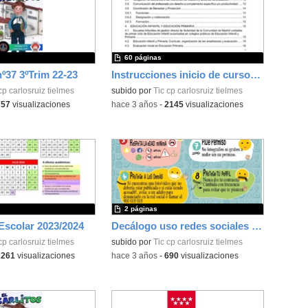
60 páginas
nº37 3ºTrim 22-23
Instrucciones inicio de curso 2023/2024
cp carlosruiz tielmes
subido por
Tic cp carlosruiz tielmes
757
visualizaciones
-
hace 3 años
-
2145
visualizaciones
2 páginas
Escolar 2023/2024
Decálogo uso redes sociales (Tielmes)
cp carlosruiz tielmes
subido por
Tic cp carlosruiz tielmes
2261
visualizaciones
-
hace 3 años
-
690
visualizaciones