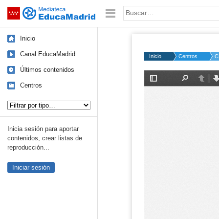
Mediateca de EducaMadrid
Saltar navegación
Palabra o frase:
Inicio
Canal EducaMadrid
Inicio
Centros
C
Últimos contenidos
Centros
Tipo de contenido:
Inicia sesión para aportar
contenidos, crear listas de
reproducción...
Iniciar sesión