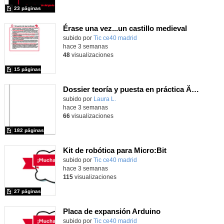
23 páginas
Érase una vez...un castillo medieval
subido por
Tic ce40 madrid
-
hace 3 semanas
48
visualizaciones
15 páginas
Dossier teoría y puesta en práctica Äprendizaje Basado en Juegos en Educación Infantil y Primaria
Contenido educativo.
subido por
Laura L.
-
hace 3 semanas
66
visualizaciones
182 páginas
Kit de robótica para Micro:Bit
Contenido educativo.
subido por
Tic ce40 madrid
-
hace 3 semanas
115
visualizaciones
27 páginas
Placa de expansión Arduino
Contenido educativo.
subido por
Tic ce40 madrid
-