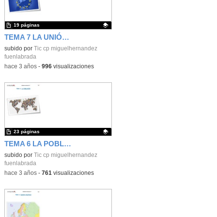
19 páginas
TEMA 7 LA UNIÓN EUROPEA 6º P
Contenido educativo.
subido por
Tic cp miguelhernandez
fuenlabrada
-
hace 3 años
-
996
visualizaciones
23 páginas
TEMA 6 LA POBLACIÓN 6º P
Contenido educativo.
subido por
Tic cp miguelhernandez
fuenlabrada
-
hace 3 años
-
761
visualizaciones