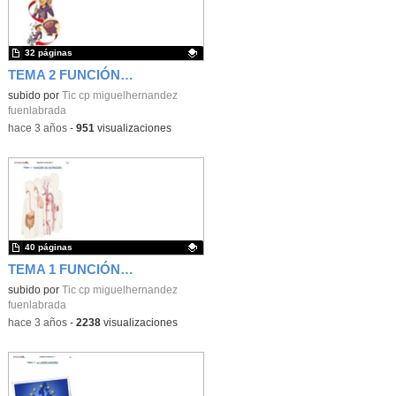
32 páginas
TEMA 2 FUNCIÓN DE RELACIÓN 6º P
Contenido educativo.
subido por
Tic cp miguelhernandez
fuenlabrada
-
hace 3 años
-
951
visualizaciones
40 páginas
TEMA 1 FUNCIÓN DE NUTRICIÓN 6º P
Contenido educativo.
subido por
Tic cp miguelhernandez
fuenlabrada
-
hace 3 años
-
2238
visualizaciones