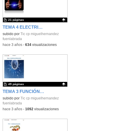
21 páginas
TEMA 4 ELECTRICIDAD Y MAGNETÍSMO 6º P
Contenido educativo.
subido por
Tic cp miguelhernandez
fuenlabrada
-
hace 3 años
-
634
visualizaciones
49 páginas
TEMA 3 FUNCIÓN DE REPRODUCCIÓN 6º P
Contenido educativo.
subido por
Tic cp miguelhernandez
fuenlabrada
-
hace 3 años
-
1092
visualizaciones