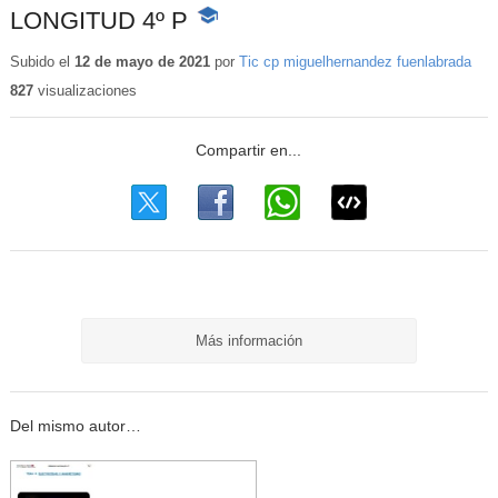
LONGITUD 4º P
-
Contenido
educativo
Subido el
12 de mayo de 2021
por
Tic cp miguelhernandez fuenlabrada
827
visualizaciones
Más información
Del mismo autor…