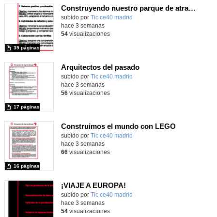
Construyendo nuestro parque de atracciones
subido por
Tic ce40 madrid
-
hace 3 semanas
54
visualizaciones
39 páginas
Arquitectos del pasado
subido por
Tic ce40 madrid
-
hace 3 semanas
56
visualizaciones
17 páginas
Construimos el mundo con LEGO
subido por
Tic ce40 madrid
-
hace 3 semanas
66
visualizaciones
16 páginas
¡VIAJE A EUROPA!
subido por
Tic ce40 madrid
-
hace 3 semanas
54
visualizaciones