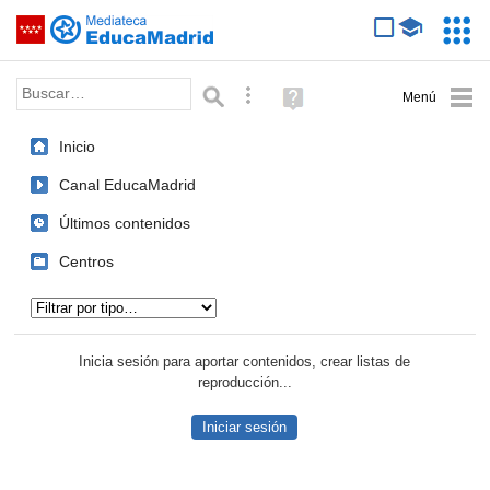
Mediateca de EducaMadrid
Saltar navegación
Servic
Educa
Palabra o frase:
Búsqueda avanzada
Ayuda
(en
ventana
Inicio
nueva)
Canal EducaMadrid
Últimos contenidos
Centros
Tipo de contenido:
Inicia sesión para aportar contenidos, crear listas de
reproducción...
Iniciar sesión