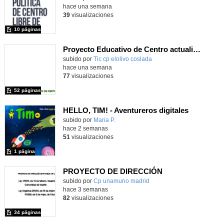
hace una semana
39
visualizaciones
10 páginas
Proyecto Educativo de Centro actualizado 2026
subido por
Tic cp elolivo coslada
-
hace una semana
77
visualizaciones
52 páginas
HELLO, TIM! - Aventureros digitales
Contenido educativo.
subido por
Maria P.
-
hace 2 semanas
51
visualizaciones
1 página
PROYECTO DE DIRECCIÓN
Contenido educativo.
subido por
Cp unamuno madrid
-
hace 3 semanas
82
visualizaciones
34 páginas