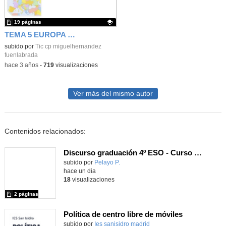
19 páginas
TEMA 5 EUROPA POLÍTICA 6º P
Contenido educativo.
subido por
Tic cp miguelhernandez
fuenlabrada
-
hace 3 años
-
719
visualizaciones
Ver más del mismo autor
Contenidos relacionados:
Discurso graduación 4º ESO - Curso 25/26
subido por
Pelayo P.
-
hace un dia
18
visualizaciones
2 páginas
Política de centro libre de móviles
subido por
Ies sanisidro madrid
-