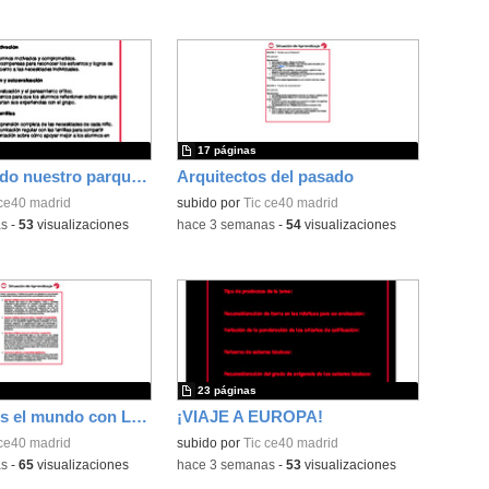
17 páginas
Construyendo nuestro parque de atracciones
Arquitectos del pasado
 ce40 madrid
subido por
Tic ce40 madrid
as
-
53
visualizaciones
-
hace 3 semanas
-
54
visualizaciones
23 páginas
Construimos el mundo con LEGO
¡VIAJE A EUROPA!
 ce40 madrid
subido por
Tic ce40 madrid
as
-
65
visualizaciones
-
hace 3 semanas
-
53
visualizaciones