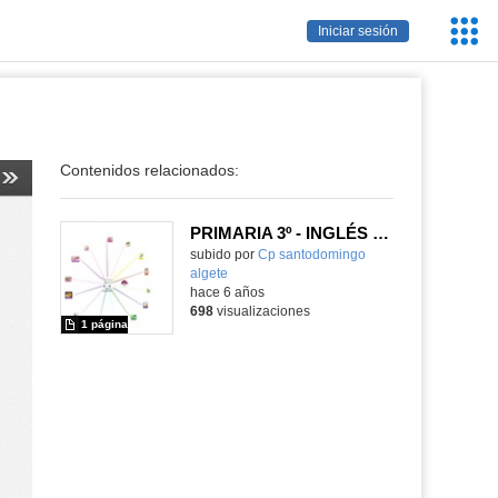
Servic
Iniciar sesión
Educa
Contenidos relacionados:
PRIMARIA 3º - INGLÉS - AT THE SUPERMARKET
subido por
Cp santodomingo
algete
-
hace 6 años
698
visualizaciones
1 página