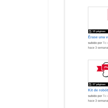
15 páginas
subido por
Tic
-
hace 3 seman
27 páginas
Kit de robót
Contenido educ
subido por
Tic
-
hace 3 seman