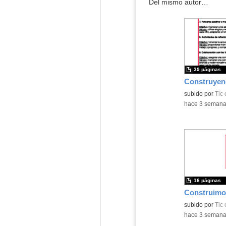
Del mismo autor…
39 páginas
subido por
Tic
-
hace 3 seman
16 páginas
subido por
Tic
-
hace 3 seman