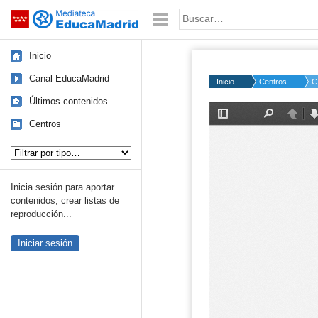
Mediateca de EducaMadrid
Saltar navegación
Palabra o frase:
Inicio
Canal EducaMadrid
Inicio
Centros
C
Últimos contenidos
Centros
Tipo de contenido:
Inicia sesión para aportar
contenidos, crear listas de
reproducción...
Iniciar sesión