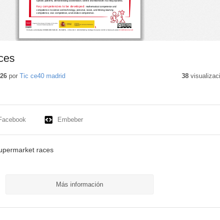
ces
026
por
Tic ce40 madrid
38
visualizac
Facebook
Embeber
Supermarket races
Más información