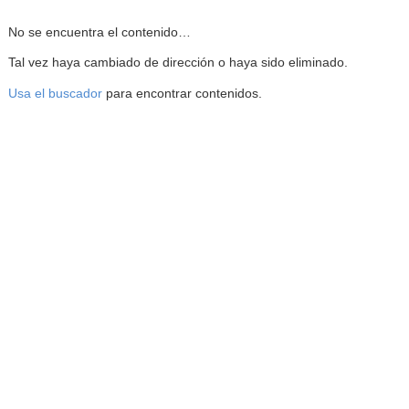
Reproductor de la Mediateca
No se encuentra el contenido…
Tal vez haya cambiado de dirección o haya sido eliminado.
Usa el buscador
para encontrar contenidos.