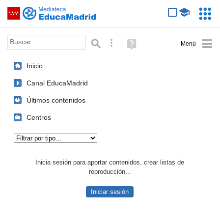
Mediateca de EducaMadrid
Saltar navegación
Servic
Educa
Palabra o frase:
Búsqueda avanzada
Ayuda
(en
ventana
Inicio
nueva)
Canal EducaMadrid
Últimos contenidos
Centros
Tipo de contenido:
Inicia sesión para aportar contenidos, crear listas de
reproducción...
Iniciar sesión