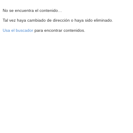
Reproductor de la Mediateca
No se encuentra el contenido…
Tal vez haya cambiado de dirección o haya sido eliminado.
Usa el buscador
para encontrar contenidos.