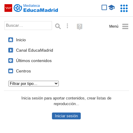
Mediateca de EducaMadrid
Saltar navegación
Servic
Educa
Palabra o frase:
Búsqueda avanzada
Ayuda
(en
ventana
Inicio
nueva)
Canal EducaMadrid
Últimos contenidos
Centros
Tipo de contenido:
Inicia sesión para aportar contenidos, crear listas de
reproducción...
Iniciar sesión