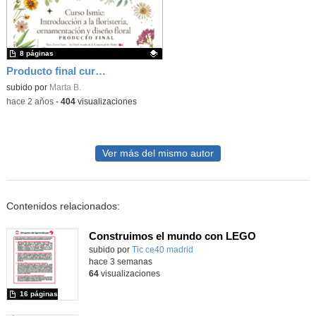
8 páginas
Producto final curso Introducción a la floristería, ornamentación y diseño floral
Contenido educativo.
subido por
Marta B.
-
hace 2 años
-
404
visualizaciones
Ver más del mismo autor
Contenidos relacionados:
Construimos el mundo con LEGO
subido por
Tic ce40 madrid
-
hace 3 semanas
64
visualizaciones
16 páginas