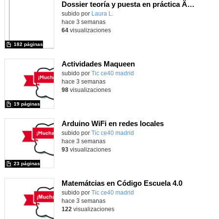
Dossier teoría y puesta en práctica Äprendizaje Basado en Juegos en Educación Infantil y Primaria
Contenido educativo.
subido por
Laura L.
-
hace 3 semanas
64
visualizaciones
182 páginas
Actividades Maqueen
Contenido educativo.
subido por
Tic ce40 madrid
-
hace 3 semanas
98
visualizaciones
19 páginas
Arduino WiFi en redes locales
Contenido educativo.
subido por
Tic ce40 madrid
-
hace 3 semanas
93
visualizaciones
23 páginas
Matemátcias en Código Escuela 4.0
Contenido educativo.
subido por
Tic ce40 madrid
-
hace 3 semanas
122
visualizaciones