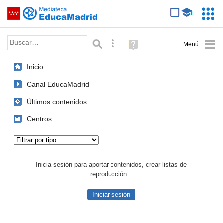
Mediateca de EducaMadrid
Saltar navegación
Servic
Educa
Palabra o frase:
Búsqueda avanzada
Ayuda
(en
ventana
Inicio
nueva)
Canal EducaMadrid
Últimos contenidos
Centros
Tipo de contenido:
Inicia sesión para aportar contenidos, crear listas de
reproducción...
Iniciar sesión