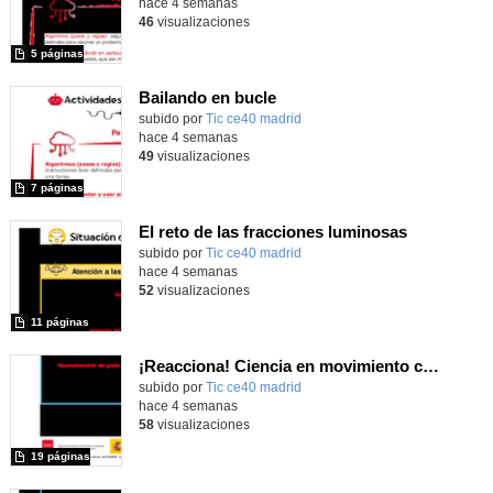
hace 4 semanas
46
visualizaciones
5 páginas
Bailando en bucle
subido por
Tic ce40 madrid
-
hace 4 semanas
49
visualizaciones
7 páginas
El reto de las fracciones luminosas
subido por
Tic ce40 madrid
-
hace 4 semanas
52
visualizaciones
11 páginas
¡Reacciona! Ciencia en movimiento con micro:bit y Maqueen
subido por
Tic ce40 madrid
-
hace 4 semanas
58
visualizaciones
19 páginas