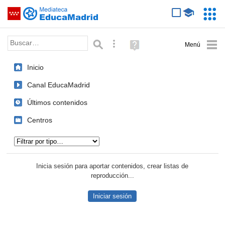
Mediateca de EducaMadrid
Saltar navegación
Servic
Educa
Palabra o frase:
Búsqueda avanzada
Ayuda
(en
ventana
Inicio
nueva)
Canal EducaMadrid
Últimos contenidos
Centros
Tipo de contenido:
Inicia sesión para aportar contenidos, crear listas de
reproducción...
Iniciar sesión