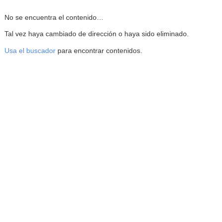
Reproductor de la Mediateca
No se encuentra el contenido…
Tal vez haya cambiado de dirección o haya sido eliminado.
Usa el buscador
para encontrar contenidos.