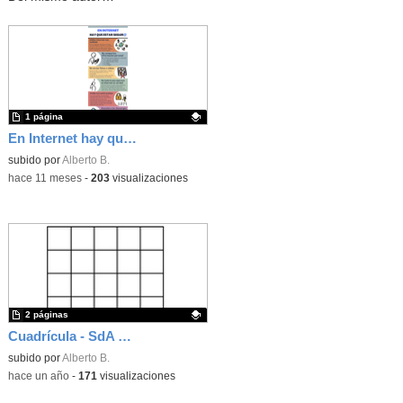
1 página
En Internet hay que estar segur@
Contenido educativo.
subido por
Alberto B.
-
hace 11 meses
-
203
visualizaciones
2 páginas
Cuadrícula - SdA Recados por el barrio
Contenido educativo.
subido por
Alberto B.
-
hace un año
-
171
visualizaciones