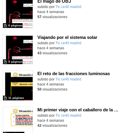
El mago de OBJ
subido por
Tic ce40 madrid
-
hace 4 semanas
57
visualizaciones
6 páginas
Viajando por el sistema solar
subido por
Tic ce40 madrid
-
hace 4 semanas
43
visualizaciones
5 páginas
El reto de las fracciones luminosas
subido por
Tic ce40 madrid
-
hace 4 semanas
50
visualizaciones
11 páginas
Mi primer viaje con el caballero de la Mancha
subido por
Tic ce40 madrid
-
hace 4 semanas
42
visualizaciones