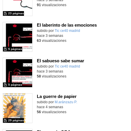
hace 3 semanas
91
visualizaciones
23 páginas
El laberinto de las emociones
subido por
Tic ce40 madrid
-
hace 3 semanas
63
visualizaciones
5 páginas
El sabueso sabe sumar
subido por
Tic ce40 madrid
-
hace 3 semanas
58
visualizaciones
5 páginas
La guerre de papier
Contenido educativo.
subido por
M.aránzazu P.
-
hace 4 semanas
56
visualizaciones
29 páginas