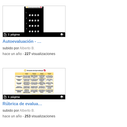
1 página
Autoevaluación - SdA Recados por el barrio
Contenido educativo.
subido por
Alberto B.
-
hace un año
-
227
visualizaciones
1 página
Rúbrica de evaluación - SdA Recados por el barrio
Contenido educativo.
subido por
Alberto B.
-
hace un año
-
253
visualizaciones