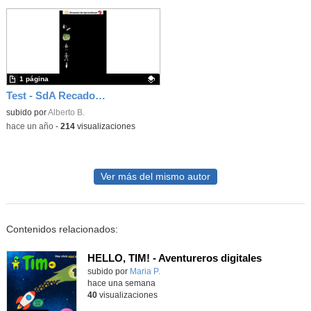
1 página
Test - SdA Recados por el barrio
Contenido educativo.
subido por
Alberto B.
-
hace un año
-
214
visualizaciones
Ver más del mismo autor
Contenidos relacionados:
HELLO, TIM! - Aventureros digitales
Contenido educativo.
subido por
Maria P.
-
hace una semana
40
visualizaciones