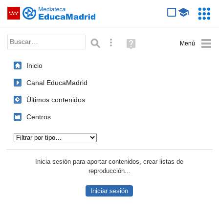
Mediateca de EducaMadrid
Saltar navegación
Servic
Educa
Palabra o frase:
Búsqueda avanzada
Ayuda
(en
ventana
Inicio
nueva)
Canal EducaMadrid
Últimos contenidos
Centros
Tipo de contenido:
Inicia sesión para aportar contenidos, crear listas de
reproducción...
Iniciar sesión