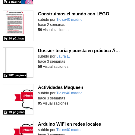
1 página
Construimos el mundo con LEGO
subido por
Tic ce40 madrid
-
hace 2 semanas
59
visualizaciones
16 páginas
Dossier teoría y puesta en práctica Äprendizaje Basado en Juegos en Educación Infantil y Primaria
Contenido educativo.
subido por
Laura L.
-
hace 3 semanas
59
visualizaciones
182 páginas
Actividades Maqueen
Contenido educativo.
subido por
Tic ce40 madrid
-
hace 3 semanas
95
visualizaciones
19 páginas
Arduino WiFi en redes locales
Contenido educativo.
subido por
Tic ce40 madrid
-