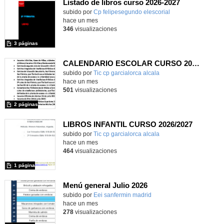
Listado de libros curso 2026-2027
Contenido educativo.
subido por
Cp felipesegundo elescorial
-
hace un mes
346
visualizaciones
3 páginas
CALENDARIO ESCOLAR CURSO 2026-2027
subido por
Tic cp garcialorca alcala
-
hace un mes
501
visualizaciones
2 páginas
LIBROS INFANTIL CURSO 2026/2027
subido por
Tic cp garcialorca alcala
-
hace un mes
464
visualizaciones
1 página
Menú general Julio 2026
subido por
Eei sanfermin madrid
-
hace un mes
278
visualizaciones