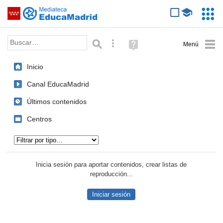
Mediateca de EducaMadrid
Saltar navegación
Servic
Educa
Palabra o frase:
Búsqueda avanzada
Ayuda
(en
ventana
Inicio
nueva)
Canal EducaMadrid
Últimos contenidos
Centros
Tipo de contenido:
Inicia sesión para aportar contenidos, crear listas de
reproducción...
Iniciar sesión