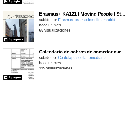
1 página
Erasmus+ KA121 | Moving People | Student Presentation 2 | Neustadt 2024
Contenido educativo.
subido por
Erasmus ies tirsodemolina madrid
-
hace un mes
68
visualizaciones
6 páginas
Calendario de cobros de comedor curso 2026/27
Contenido educativo.
subido por
Cp delapaz colladomediano
-
hace un mes
115
visualizaciones
1 página