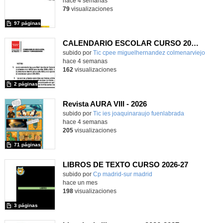
hace 4 semanas
79
visualizaciones
97 páginas
CALENDARIO ESCOLAR CURSO 2026/2027
subido por
Tic cpee miguelhernandez colmenarviejo
-
hace 4 semanas
162
visualizaciones
2 páginas
Revista AURA VIII - 2026
subido por
Tic ies joaquinaraujo fuenlabrada
-
hace 4 semanas
205
visualizaciones
71 páginas
LIBROS DE TEXTO CURSO 2026-27
subido por
Cp madrid-sur madrid
-
hace un mes
198
visualizaciones
3 páginas