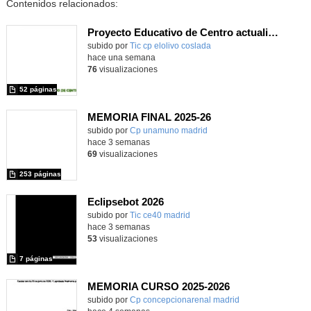
Contenidos relacionados:
Proyecto Educativo de Centro actualizado 2026
subido por
Tic cp elolivo coslada
-
hace una semana
76
visualizaciones
52 páginas
MEMORIA FINAL 2025-26
Contenido educativo.
subido por
Cp unamuno madrid
-
hace 3 semanas
69
visualizaciones
253 páginas
Eclipsebot 2026
subido por
Tic ce40 madrid
-
hace 3 semanas
53
visualizaciones
7 páginas
MEMORIA CURSO 2025-2026
subido por
Cp concepcionarenal madrid
-