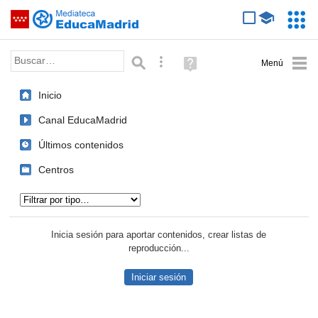
Mediateca de EducaMadrid
Saltar navegación
Servic
Educa
Palabra o frase:
Búsqueda avanzada
Ayuda
(en
ventana
Inicio
nueva)
Canal EducaMadrid
Últimos contenidos
Centros
Tipo de contenido:
Inicia sesión para aportar contenidos, crear listas de
reproducción...
Iniciar sesión