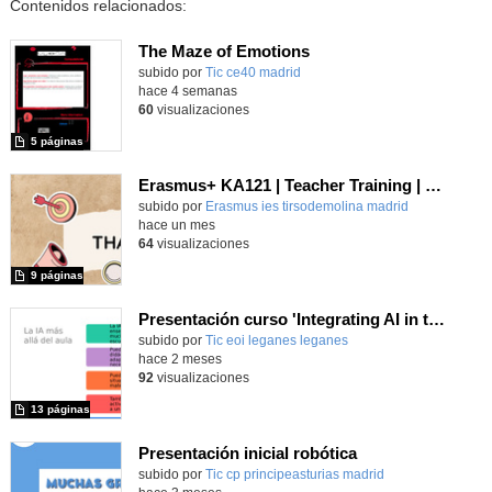
Contenidos relacionados:
The Maze of Emotions
subido por
Tic ce40 madrid
-
hace 4 semanas
60
visualizaciones
5 páginas
Erasmus+ KA121 | Teacher Training | Flipped Classroom and Management Solutions | Berlin 2024
Contenido educativo.
subido por
Erasmus ies tirsodemolina madrid
-
hace un mes
64
visualizaciones
9 páginas
Presentación curso 'Integrating AI in the Classroom with Critical Thinking'
subido por
Tic eoi leganes leganes
-
hace 2 meses
92
visualizaciones
13 páginas
Presentación inicial robótica
subido por
Tic cp principeasturias madrid
-