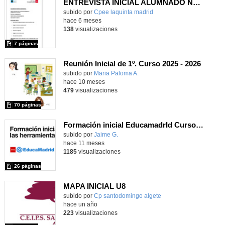
ENTREVISTA INICIAL ALUMNADO NUEVO
subido por
Cpee laquinta madrid
-
hace 6 meses
138
visualizaciones
7 páginas
Reunión Inicial de 1º. Curso 2025 - 2026
Contenido educativo.
subido por
Maria Paloma A.
-
hace 10 meses
479
visualizaciones
70 páginas
Formación inicial EducamadrId Curso 2025-2026
Contenido educativo.
subido por
Jaime G.
-
hace 11 meses
1185
visualizaciones
26 páginas
MAPA INICIAL U8
Contenido educativo.
subido por
Cp santodomingo algete
-
hace un año
223
visualizaciones