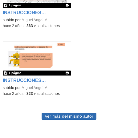
1 página
INSTRUCCIONES PARA REALIZAR LAS ACTIVIDADES
Contenido educativo.
subido por
Miguel Angel M.
-
hace 2 años
-
363
visualizaciones
1 página
INSTRUCCIONES DE T5
Contenido educativo.
subido por
Miguel Angel M.
-
hace 2 años
-
323
visualizaciones
Ver más del mismo autor