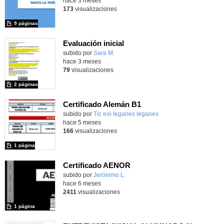
hace 3 meses
173
visualizaciones
9 páginas
Evaluación inicial
Contenido educativo.
subido por
Sara M.
-
hace 3 meses
79
visualizaciones
2 páginas
Certificado Alemán B1
subido por
Tic eoi leganes leganes
-
hace 5 meses
166
visualizaciones
1 página
Certificado AENOR
subido por
Jerónimo L.
-
hace 6 meses
2411
visualizaciones
1 página