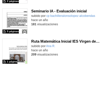
2 páginas
Seminario IA - Evaluación inicial
Contenido educativo.
subido por
cp bachilleralonsolopez alcobendas
-
hace un año
181
visualizaciones
5 páginas
Ruta Matemática Inicial IES Virgen de la Paloma
Contenido educativo.
subido por
Ana R.
-
hace un año
209
visualizaciones
1 página