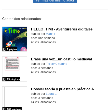
Ver más del mismo autor
Contenidos relacionados:
HELLO, TIM! - Aventureros digitales
Contenido educativo.
subido por
Maria P.
-
hace una semana
46
visualizaciones
1 página
Érase una vez...un castillo medieval
subido por
Tic ce40 madrid
-
hace 3 semanas
48
visualizaciones
15 páginas
Dossier teoría y puesta en práctica Äprendizaje Basado en Juegos en Educación Infantil y Primaria
Contenido educativo.
subido por
Laura L.
-
hace 3 semanas
64
visualizaciones
182 páginas