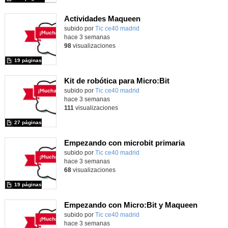
Actividades Maqueen
Contenido educativo.
subido por
Tic ce40 madrid
-
hace 3 semanas
98
visualizaciones
19 páginas
Kit de robótica para Micro:Bit
Contenido educativo.
subido por
Tic ce40 madrid
-
hace 3 semanas
111
visualizaciones
27 páginas
Empezando con microbit primaria
Contenido educativo.
subido por
Tic ce40 madrid
-
hace 3 semanas
68
visualizaciones
19 páginas
Empezando con Micro:Bit y Maqueen
Contenido educativo.
subido por
Tic ce40 madrid
-
hace 3 semanas