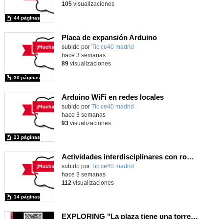
105
visualizaciones
44 páginas
Placa de expansión Arduino
Contenido educativo.
subido por
Tic ce40 madrid
-
hace 3 semanas
89
visualizaciones
30 páginas
Arduino WiFi en redes locales
Contenido educativo.
subido por
Tic ce40 madrid
-
hace 3 semanas
93
visualizaciones
23 páginas
Actividades interdisciplinares con robótica y pensamiento computacional
Contenido educativo.
subido por
Tic ce40 madrid
-
hace 3 semanas
112
visualizaciones
14 páginas
EXPLORING "La plaza tiene una torre" with MachaBOT