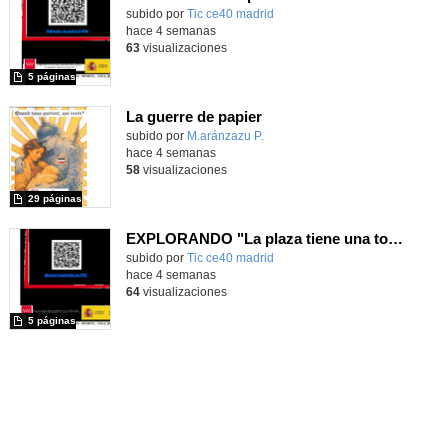
subido por
Tic ce40 madrid
-
hace 4 semanas
63
visualizaciones
5 páginas
La guerre de papier
Contenido educativo.
subido por
M.aránzazu P.
-
hace 4 semanas
58
visualizaciones
29 páginas
EXPLORANDO "La plaza tiene una torre" con MachaBOT
subido por
Tic ce40 madrid
-
hace 4 semanas
64
visualizaciones
5 páginas