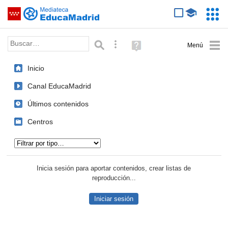
Mediateca de EducaMadrid
Saltar navegación
Servic
Educa
Palabra o frase:
Búsqueda avanzada
Ayuda
(en
ventana
Inicio
nueva)
Canal EducaMadrid
Últimos contenidos
Centros
Tipo de contenido:
Inicia sesión para aportar contenidos, crear listas de
reproducción...
Iniciar sesión