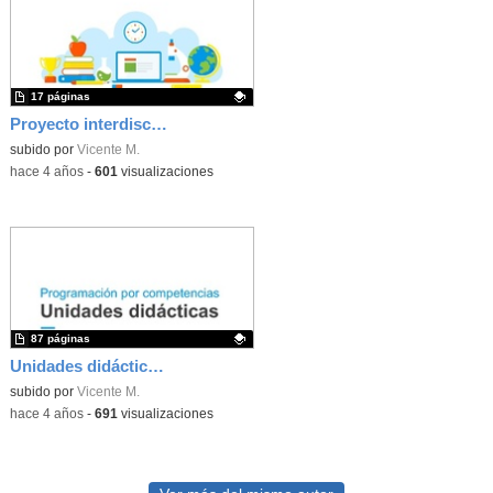
17 páginas
Proyecto interdisciplinar Dietas saludables y sostenibles
Contenido educativo.
subido por
Vicente M.
-
hace 4 años
-
601
visualizaciones
87 páginas
Unidades didácticas por competencias
Contenido educativo.
subido por
Vicente M.
-
hace 4 años
-
691
visualizaciones