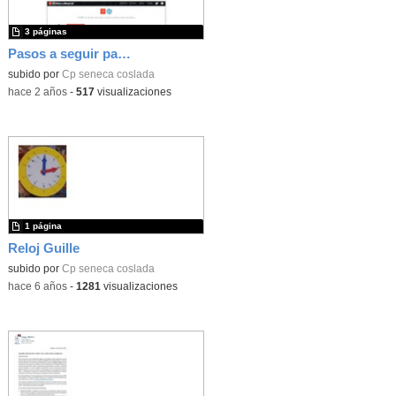
3 páginas
Pasos a seguir para cambiar contraseña de EDUCAMADRID
subido por
Cp seneca coslada
-
hace 2 años
-
517
visualizaciones
1 página
Reloj Guille
subido por
Cp seneca coslada
-
hace 6 años
-
1281
visualizaciones