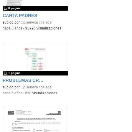
0 página
CARTA PADRES
subido por
Cp seneca coslada
-
hace 6 años
-
95720
visualizaciones
1 página
PROBLEMAS CREDENCIAL ROBLE
subido por
Cp seneca coslada
-
hace 6 años
-
650
visualizaciones