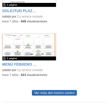
1 página
SOLICITUD PLAZA COMEDOR
subido por
Cp seneca coslada
-
hace 7 años
-
649
visualizaciones
1 página
MENÚ FEBRERO BAJO EN COLESTEROL
subido por
Cp seneca coslada
-
hace 7 años
-
623
visualizaciones
Ver más del mismo centro