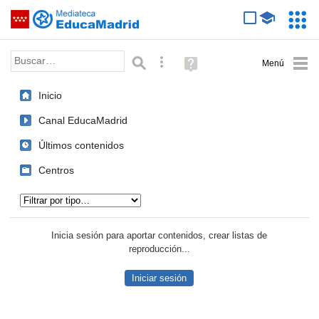
Mediateca de EducaMadrid
Saltar navegación
Servic
Educa
Palabra o frase:
Búsqueda avanzada
Ayuda
(en
ventana
Inicio
nueva)
Canal EducaMadrid
Últimos contenidos
Centros
Tipo de contenido:
Inicia sesión para aportar contenidos, crear listas de
reproducción...
Iniciar sesión