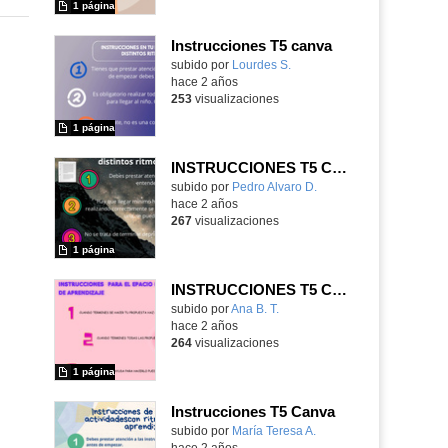
1 página
Instrucciones T5 canva
Contenido educativo.
subido por
Lourdes S.
-
hace 2 años
253
visualizaciones
1 página
INSTRUCCIONES T5 CANVA
Contenido educativo.
subido por
Pedro Alvaro D.
-
hace 2 años
267
visualizaciones
1 página
INSTRUCCIONES T5 CANVA
Contenido educativo.
subido por
Ana B. T.
-
hace 2 años
264
visualizaciones
1 página
Instrucciones T5 Canva
Contenido educativo.
subido por
María Teresa A.
-
hace 2 años