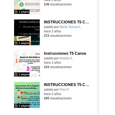
236
visualizaciones
1 página
INSTRUCCIONES T5 CANVA
Contenido educativo.
subido por
Maria Teresa A.
-
hace 2 años
272
visualizaciones
1 página
Instrucciones T5 Canva
Contenido educativo.
subido por
Natalia A.
-
hace 2 años
243
visualizaciones
1 página
INSTRUCCIONES T5 CANVA
Contenido educativo.
subido por
Pilar P.
-
hace 2 años
295
visualizaciones
1 página