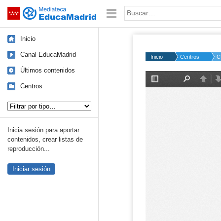
Mediateca de EducaMadrid
Saltar navegación
Palabra o frase:
Inicio
Canal EducaMadrid
Inicio
Centros
C
Últimos contenidos
Centros
Tipo de contenido:
Inicia sesión para aportar
contenidos, crear listas de
reproducción...
Iniciar sesión