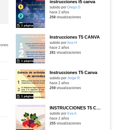
instrucciones t5 canva
Contenido educativo.
subido por
Diego D.
-
hace 2 años
258
visualizaciones
1 página
Instrucciones T5 CANVA
Contenido educativo.
subido por
Ana H.
-
iones
hace 2 años
281
visualizaciones
1 página
Instrucciones T5 Canva
Contenido educativo.
subido por
Jorge R.
-
hace 2 años
259
visualizaciones
1 página
INSTRUCCIONES T5 CANVA
Contenido educativo.
subido por
Eva A.
-
hace 2 años
255
visualizaciones