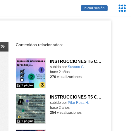
Servic
Iniciar sesión
Educa
Contenidos relacionados:
INSTRUCCIONES T5 CANVA
Contenido educativo.
subido por
Susana G.
-
hace 2 años
270
visualizaciones
1 página
INSTRUCCIONES T5 CANVA
Contenido educativo.
subido por
Pilar Rosa H.
-
hace 2 años
254
visualizaciones
1 página