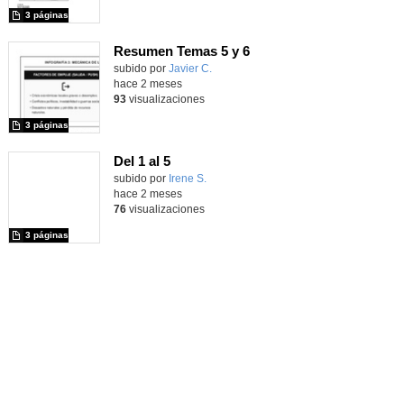
3 páginas
Resumen Temas 5 y 6
Contenido educativo.
subido por
Javier C.
-
hace 2 meses
93
visualizaciones
3 páginas
Del 1 al 5
Contenido educativo.
subido por
Irene S.
-
hace 2 meses
76
visualizaciones
3 páginas