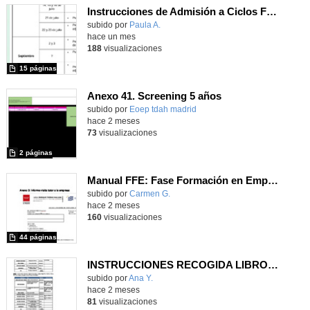
Instrucciones de Admisión a Ciclos Formativos de Grado Básico 26/27
Contenido educativo.
subido por
Paula A.
-
hace un mes
188
visualizaciones
15 páginas
Anexo 41. Screening 5 años
Contenido educativo.
subido por
Eoep tdah madrid
-
hace 2 meses
73
visualizaciones
2 páginas
Manual FFE: Fase Formación en Empresa
Contenido educativo.
subido por
Carmen G.
-
hace 2 meses
160
visualizaciones
44 páginas
INSTRUCCIONES RECOGIDA LIBROS ACCEDE 2025-206
subido por
Ana Y.
-
hace 2 meses
81
visualizaciones