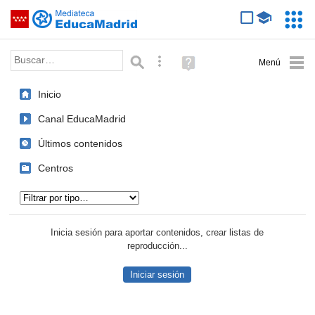
Mediateca de EducaMadrid
Saltar navegación
Servic
Educa
Palabra o frase:
Búsqueda avanzada
Ayuda
(en
ventana
Inicio
nueva)
Canal EducaMadrid
Últimos contenidos
Centros
Tipo de contenido:
Inicia sesión para aportar contenidos, crear listas de
reproducción...
Iniciar sesión