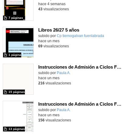
hace 4 semanas
43
visualizaciones
7 páginas
Libros 26/27 5 años
subido por
Cp tiernogalvan fuenlabrada
-
hace un mes
69
visualizaciones
1 página
Instrucciones de Admisión a Ciclos Formativos de Grado Superior. CUrso 26/27
subido por
Paula A.
-
hace un mes
216
visualizaciones
15 páginas
Instrucciones de Admisión a Ciclos Formativos de Grado Medio. Curso 26/27
subido por
Paula A.
-
hace un mes
156
visualizaciones
13 páginas