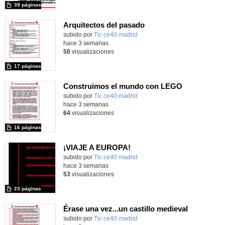
39 páginas
Arquitectos del pasado
subido por
Tic ce40 madrid
-
hace 3 semanas
50
visualizaciones
17 páginas
Construimos el mundo con LEGO
subido por
Tic ce40 madrid
-
hace 3 semanas
64
visualizaciones
16 páginas
¡VIAJE A EUROPA!
subido por
Tic ce40 madrid
-
hace 3 semanas
53
visualizaciones
23 páginas
Érase una vez...un castillo medieval
subido por
Tic ce40 madrid
-