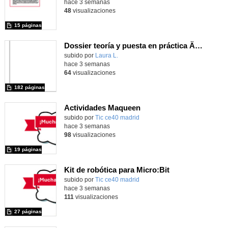
hace 3 semanas
48
visualizaciones
15 páginas
Dossier teoría y puesta en práctica Äprendizaje Basado en Juegos en Educación Infantil y Primaria
Contenido educativo.
subido por
Laura L.
-
hace 3 semanas
64
visualizaciones
182 páginas
Actividades Maqueen
Contenido educativo.
subido por
Tic ce40 madrid
-
hace 3 semanas
98
visualizaciones
19 páginas
Kit de robótica para Micro:Bit
Contenido educativo.
subido por
Tic ce40 madrid
-
hace 3 semanas
111
visualizaciones
27 páginas