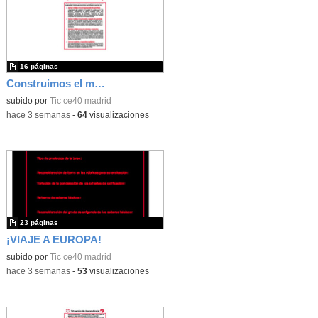
16 páginas
Construimos el mundo con LEGO
subido por
Tic ce40 madrid
-
hace 3 semanas
-
64
visualizaciones
23 páginas
¡VIAJE A EUROPA!
subido por
Tic ce40 madrid
-
hace 3 semanas
-
53
visualizaciones