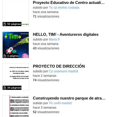
Proyecto Educativo de Centro actualizado 2026
subido por
Tic cp elolivo coslada
-
hace una semana
71
visualizaciones
52 páginas
HELLO, TIM! - Aventureros digitales
Contenido educativo.
subido por
Maria P.
-
hace una semana
43
visualizaciones
1 página
PROYECTO DE DIRECCIÓN
Contenido educativo.
subido por
Cp unamuno madrid
-
hace 2 semanas
74
visualizaciones
34 páginas
Construyendo nuestro parque de atracciones
subido por
Tic ce40 madrid
-
hace 3 semanas
52
visualizaciones