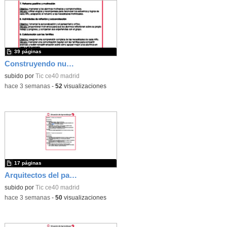
39 páginas
Construyendo nuestro parque de atracciones
subido por
Tic ce40 madrid
-
hace 3 semanas
-
52
visualizaciones
17 páginas
Arquitectos del pasado
subido por
Tic ce40 madrid
-
hace 3 semanas
-
50
visualizaciones