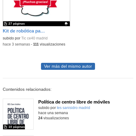
27 páginas
Kit de robótica para Micro:Bit
Contenido educativo.
subido por
Tic ce40 madrid
-
hace 3 semanas
-
111
visualizaciones
Ver más del mismo autor
Contenidos relacionados:
Política de centro libre de móviles
subido por
Ies sanisidro madrid
-
hace una semana
24
visualizaciones
10 páginas