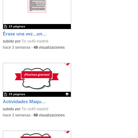
15 páginas
Érase una vez...un castillo medieval
subido por
Tic ce40 madrid
-
hace 3 semanas
-
48
visualizaciones
19 páginas
Actividades Maqueen
Contenido educativo.
subido por
Tic ce40 madrid
-
hace 3 semanas
-
98
visualizaciones