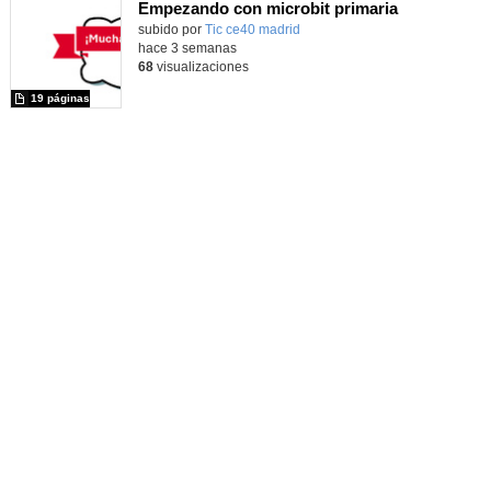
Empezando con microbit primaria
Contenido educativo.
subido por
Tic ce40 madrid
-
hace 3 semanas
68
visualizaciones
19 páginas