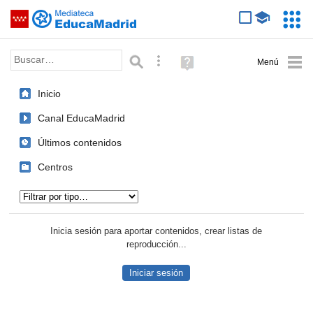
Mediateca de EducaMadrid
Saltar navegación
Servic
Educa
Palabra o frase:
Búsqueda avanzada
Ayuda
(en
ventana
Inicio
nueva)
Canal EducaMadrid
Últimos contenidos
Centros
Tipo de contenido:
Inicia sesión para aportar contenidos, crear listas de
reproducción...
Iniciar sesión