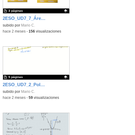
3 páginas
2ESO_UD7_7_Áreas de paralelogramos
Contenido educativo.
subido por
Mario C.
-
hace 2 meses
-
156
visualizaciones
5 páginas
2ESO_UD7_2_Polígonos
Contenido educativo.
subido por
Mario C.
-
hace 2 meses
-
59
visualizaciones