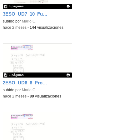
8 páginas
3ESO_UD7_10_Función cuadrática
Contenido educativo.
subido por
Mario C.
-
hace 2 meses
-
144
visualizaciones
3 páginas
2ESO_UD6_6_Problemas de sistemas
Contenido educativo.
subido por
Mario C.
-
hace 2 meses
-
89
visualizaciones