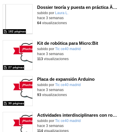
Dossier teoría y puesta en práctica Äprendizaje Basado en Juegos en Educación Infantil y Primaria
Contenido educativo.
subido por
Laura L.
-
hace 3 semanas
64
visualizaciones
182 páginas
Kit de robótica para Micro:Bit
Contenido educativo.
subido por
Tic ce40 madrid
-
hace 3 semanas
113
visualizaciones
27 páginas
Placa de expansión Arduino
Contenido educativo.
subido por
Tic ce40 madrid
-
hace 3 semanas
93
visualizaciones
30 páginas
Actividades interdisciplinares con robótica y pensamiento computacional
Contenido educativo.
subido por
Tic ce40 madrid
-
hace 3 semanas
114
visualizaciones