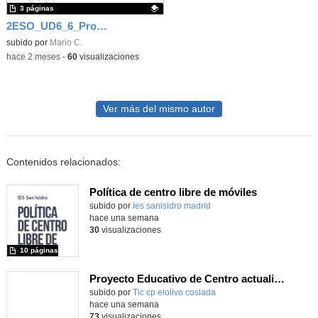
3 páginas
2ESO_UD6_6_Problemas de sistemas
Contenido educativo.
subido por
Mario C.
-
hace 2 meses
-
60
visualizaciones
Ver más del mismo autor
Contenidos relacionados:
Política de centro libre de móviles
subido por
Ies sanisidro madrid
-
hace una semana
30
visualizaciones
10 páginas
Proyecto Educativo de Centro actualizado 2026
subido por
Tic cp elolivo coslada
-
hace una semana
73
visualizaciones