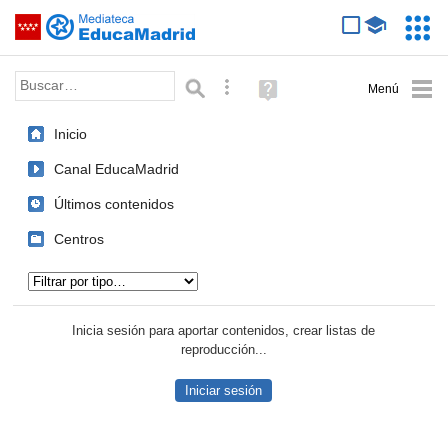
Mediateca de EducaMadrid
Saltar navegación
Servic
Educa
Palabra o frase:
Búsqueda avanzada
Ayuda
(en
ventana
Inicio
nueva)
Canal EducaMadrid
Últimos contenidos
Centros
Tipo de contenido:
Inicia sesión para aportar contenidos, crear listas de
reproducción...
Iniciar sesión