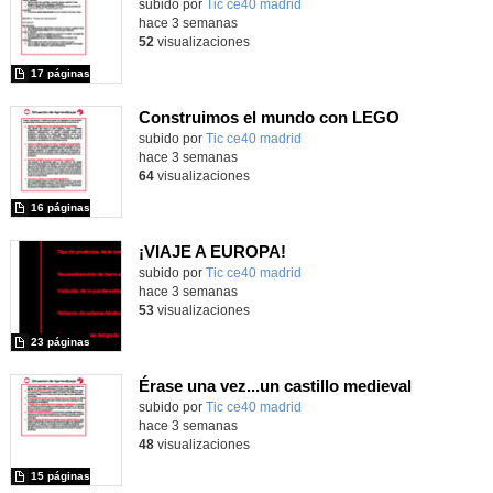
subido por
Tic ce40 madrid
-
hace 3 semanas
52
visualizaciones
17 páginas
Construimos el mundo con LEGO
subido por
Tic ce40 madrid
-
hace 3 semanas
64
visualizaciones
16 páginas
¡VIAJE A EUROPA!
subido por
Tic ce40 madrid
-
hace 3 semanas
53
visualizaciones
23 páginas
Érase una vez...un castillo medieval
subido por
Tic ce40 madrid
-
hace 3 semanas
48
visualizaciones
15 páginas