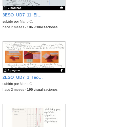
3 páginas
3ESO_UD7_11_Ejercicios de Función cuadrática
Contenido educativo.
subido por
Mario C.
-
hace 2 meses
-
106
visualizaciones
1 página
2ESO_UD7_1_Teorema de Pitágoras
Contenido educativo.
subido por
Mario C.
-
hace 2 meses
-
195
visualizaciones