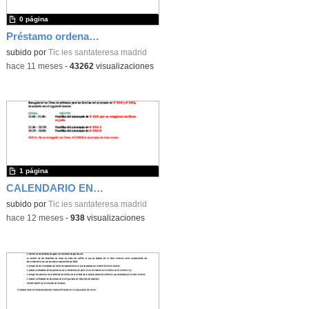
0 página
Préstamo ordenadores 25-26
subido por
Tic ies santateresa madrid
-
hace 11 meses
-
43262
visualizaciones
1 página
CALENDARIO ENTREGA LIBORS DE ACCEDE
subido por
Tic ies santateresa madrid
-
hace 12 meses
-
938
visualizaciones