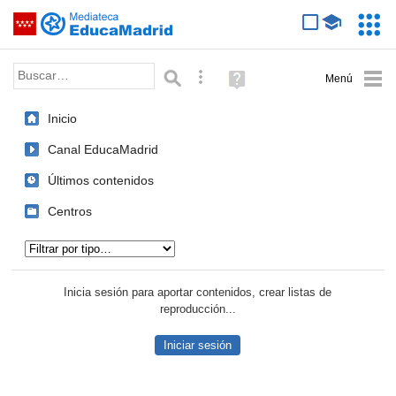
Mediateca de EducaMadrid
Saltar navegación
Servic
Educa
Palabra o frase:
Búsqueda avanzada
Ayuda
(en
ventana
Inicio
nueva)
Canal EducaMadrid
Últimos contenidos
Centros
Tipo de contenido:
Inicia sesión para aportar contenidos, crear listas de
reproducción...
Iniciar sesión