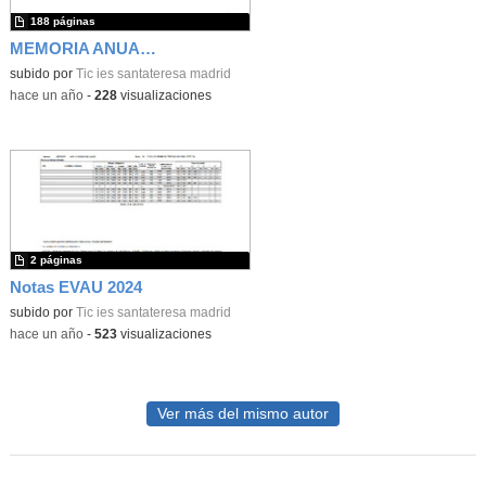
188 páginas
MEMORIA ANUAL 2024-25
subido por
Tic ies santateresa madrid
-
hace un año
-
228
visualizaciones
2 páginas
Notas EVAU 2024
subido por
Tic ies santateresa madrid
-
hace un año
-
523
visualizaciones
Ver más del mismo autor