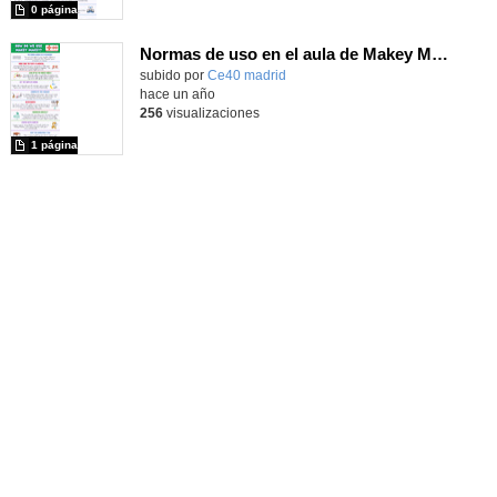
0 página
Normas de uso en el aula de Makey Makey_versión ingles_tamaño A3
subido por
Ce40 madrid
-
hace un año
256
visualizaciones
1 página