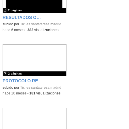
2 páginas
RESULTADOS ORD PAU 24-25
subido por
Tic ies santateresa madrid
-
hace 6 meses
-
382
visualizaciones
2 páginas
PROTOCOLO REUNIÓN
subido por
Tic ies santateresa madrid
-
hace 10 meses
-
181
visualizaciones