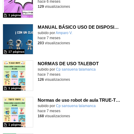
hace 6 meses
129
visualizaciones
1 página
MANUAL BÁSICO USO DE DISPOSITIVOS: CLIC AND PLAY
Contenido educativo.
subido por
Amparo V.
-
hace 7 meses
203
visualizaciones
17 páginas
NORMAS DE USO TALEBOT
Contenido educativo.
subido por
Cp sansuena talamanca
-
hace 7 meses
126
visualizaciones
1 página
Normas de uso robot de aula TRUE-TRUE
Contenido educativo.
subido por
Cp sansuena talamanca
-
hace 7 meses
168
visualizaciones
1 página