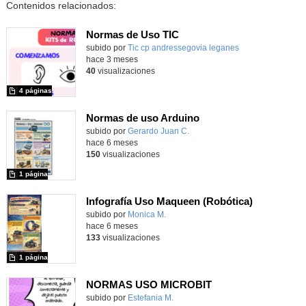
Contenidos relacionados:
Normas de Uso TIC
Contenido educativo.
subido por
Tic cp andressegovia leganes
-
hace 3 meses
40
visualizaciones
4 páginas
Normas de uso Arduino
Contenido educativo.
subido por
Gerardo Juan C.
-
hace 6 meses
150
visualizaciones
1 página
Infografía Uso Maqueen (Robótica)
- Contenid
Contenido educativo.
subido por
Monica M.
-
hace 6 meses
133
visualizaciones
1 página
NORMAS USO MICROBIT
Contenido educativo.
subido por
Estefania M.
-