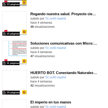
13 páginas
Regando nuestra salud. Proyecto científico con Micro:Bit.
subido por
Tic ce40 madrid
-
hace 4 semanas
48
visualizaciones
15 páginas
Soluciones comunicativas con Micro:Bit
subido por
Tic ce40 madrid
-
hace 4 semanas
47
visualizaciones
11 páginas
HUERTO BOT. Conectando Naturaleza y Tecnología
subido por
Tic ce40 madrid
-
hace 4 semanas
42
visualizaciones
19 páginas
El imperio en tus manos
subido por
Tic ce40 madrid
-