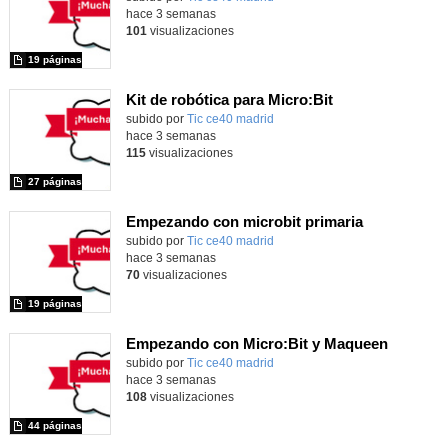
hace 3 semanas
101
visualizaciones
19 páginas
Kit de robótica para Micro:Bit
Contenido educativo.
subido por
Tic ce40 madrid
-
hace 3 semanas
115
visualizaciones
27 páginas
Empezando con microbit primaria
Contenido educativo.
subido por
Tic ce40 madrid
-
hace 3 semanas
70
visualizaciones
19 páginas
Empezando con Micro:Bit y Maqueen
Contenido educativo.
subido por
Tic ce40 madrid
-
hace 3 semanas
108
visualizaciones
44 páginas