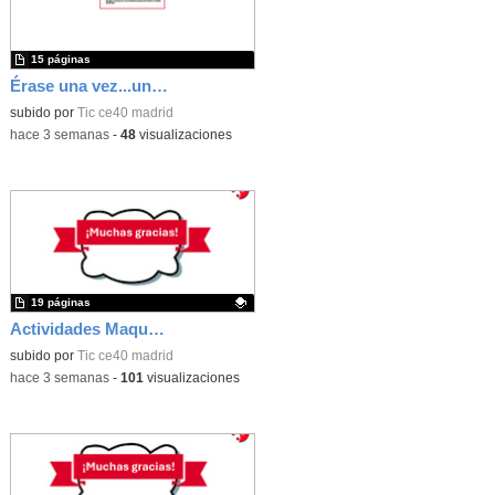
15 páginas
Érase una vez...un castillo medieval
subido por
Tic ce40 madrid
-
hace 3 semanas
-
48
visualizaciones
19 páginas
Actividades Maqueen
Contenido educativo.
subido por
Tic ce40 madrid
-
hace 3 semanas
-
101
visualizaciones