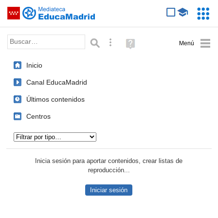
Mediateca de EducaMadrid
Saltar navegación
Servic
Educa
Palabra o frase:
Búsqueda avanzada
Ayuda
(en
ventana
Inicio
nueva)
Canal EducaMadrid
Últimos contenidos
Centros
Tipo de contenido:
Inicia sesión para aportar contenidos, crear listas de
reproducción...
Iniciar sesión