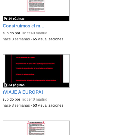
16 páginas
Construimos el mundo con LEGO
subido por
Tic ce40 madrid
-
hace 3 semanas
-
65
visualizaciones
23 páginas
¡VIAJE A EUROPA!
subido por
Tic ce40 madrid
-
hace 3 semanas
-
53
visualizaciones