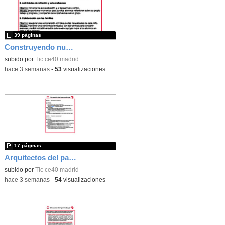
39 páginas
Construyendo nuestro parque de atracciones
subido por
Tic ce40 madrid
-
hace 3 semanas
-
53
visualizaciones
17 páginas
Arquitectos del pasado
subido por
Tic ce40 madrid
-
hace 3 semanas
-
54
visualizaciones