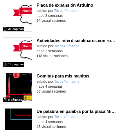
Placa de expansión Arduino
Contenido educativo.
subido por
Tic ce40 madrid
-
hace 3 semanas
94
visualizaciones
30 páginas
Actividades interdisciplinares con robótica y pensamiento computacional
Contenido educativo.
subido por
Tic ce40 madrid
-
hace 3 semanas
118
visualizaciones
14 páginas
Gomitas para mis manitas
subido por
Tic ce40 madrid
-
hace 4 semanas
56
visualizaciones
5 páginas
De palabra en palabra por la placa Micro:Bit
subido por
Tic ce40 madrid
-
hace 4 semanas
48
visualizaciones