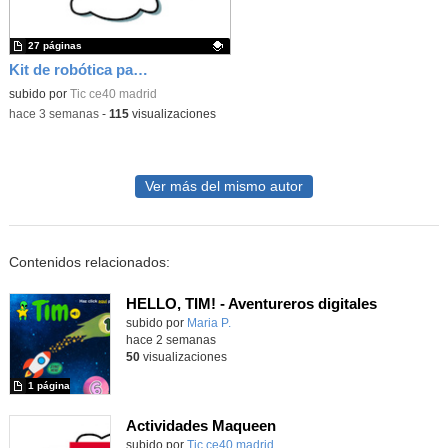
27 páginas
Kit de robótica para Micro:Bit
Contenido educativo.
subido por
Tic ce40 madrid
-
hace 3 semanas
-
115
visualizaciones
Ver más del mismo autor
Contenidos relacionados:
HELLO, TIM! - Aventureros digitales
Contenido educativo.
subido por
Maria P.
-
hace 2 semanas
50
visualizaciones
1 página
Actividades Maqueen
Contenido educativo.
subido por
Tic ce40 madrid
-