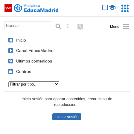
Mediateca de EducaMadrid
Saltar navegación
Servic
Educa
Palabra o frase:
Búsqueda avanzada
Ayuda
(en
ventana
Inicio
nueva)
Canal EducaMadrid
Últimos contenidos
Centros
Tipo de contenido:
Inicia sesión para aportar contenidos, crear listas de
reproducción...
Iniciar sesión