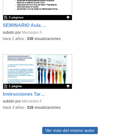
3 páginas
SEMINARIO Aula Virtual, Metodologías Activas, Aula del Futuro
Contenido educativo.
subido por
Mercedes F.
-
hace 2 años
-
330
visualizaciones
1 página
Instrucciones Tarea 5
Contenido educativo.
subido por
Mercedes F.
-
hace 3 años
-
316
visualizaciones
Ver más del mismo autor