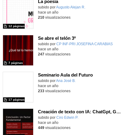
La poesía
Contenido educativo.
subido por
Augusto Alejan R.
-
hace un año
210
visualizaciones
12 páginas
Se abre el telón 3º
Contenido educativo.
subido por
CP INF-PRI JOSEFINA CARABIAS
-
hace un año
247
visualizaciones
7 páginas
Seminario Aula del Futuro
Contenido educativo.
subido por
Ana José B.
-
hace un año
233
visualizaciones
17 páginas
Creación de texto con IA: ChatGpt, Gemini; Claude, Mistral, Qwen
Contenido educativo.
subido por
Ciro Edwin P.
-
hace un año
449
visualizaciones