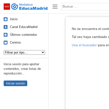
Mediateca de EducaMadrid
Saltar navegación
Palabra o frase:
Inicio
Reproductor de
Canal EducaMadrid
No se encuentra el con
Últimos contenidos
Tal vez haya cambiado d
Centros
Usa el buscador
para en
Tipo de contenido:
Inicia sesión para aportar
contenidos, crear listas de
reproducción...
Iniciar sesión