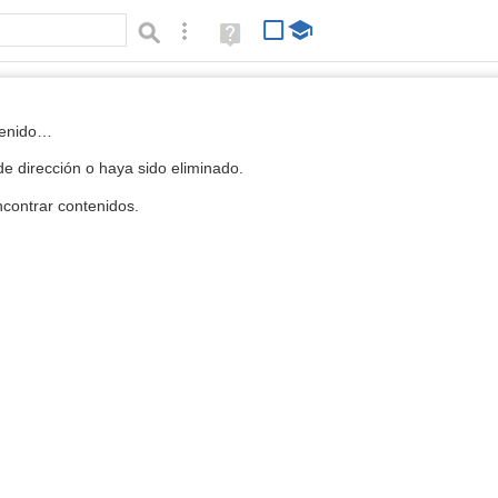
Búsqueda avanzada
Ayuda
(en
ventana
nueva)
 la Mediateca
tenido…
e dirección o haya sido eliminado.
contrar contenidos.