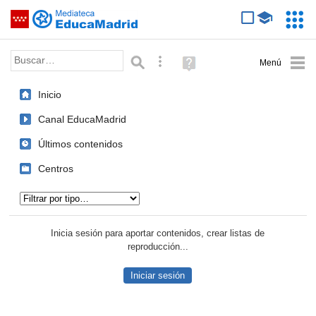
Mediateca de EducaMadrid
Saltar navegación
Servic
Educa
Palabra o frase:
Búsqueda avanzada
Ayuda
(en
ventana
Inicio
nueva)
Canal EducaMadrid
Últimos contenidos
Centros
Tipo de contenido:
Inicia sesión para aportar contenidos, crear listas de
reproducción...
Iniciar sesión