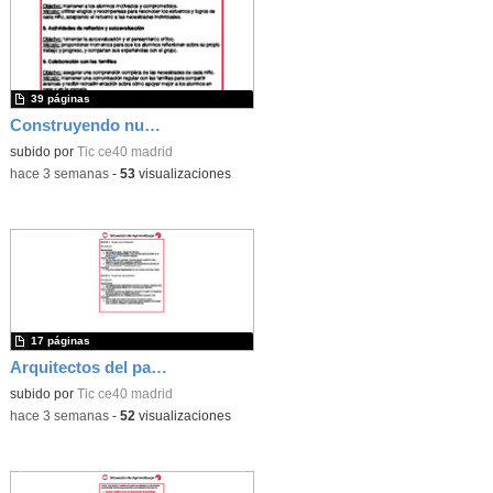
39 páginas
Construyendo nuestro parque de atracciones
subido por
Tic ce40 madrid
-
hace 3 semanas
-
53
visualizaciones
17 páginas
Arquitectos del pasado
subido por
Tic ce40 madrid
-
hace 3 semanas
-
52
visualizaciones