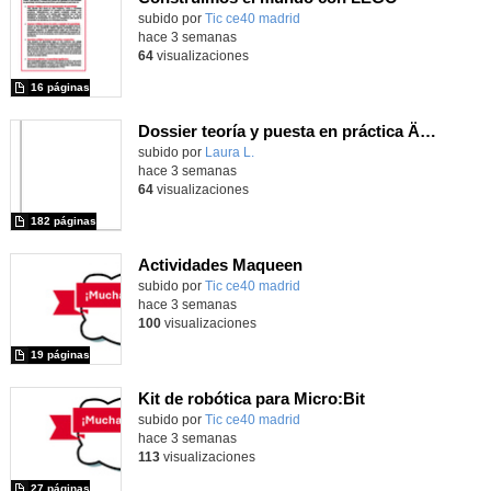
subido por
Tic ce40 madrid
-
hace 3 semanas
64
visualizaciones
16 páginas
Dossier teoría y puesta en práctica Äprendizaje Basado en Juegos en Educación Infantil y Primaria
Contenido educativo.
subido por
Laura L.
-
hace 3 semanas
64
visualizaciones
182 páginas
Actividades Maqueen
Contenido educativo.
subido por
Tic ce40 madrid
-
hace 3 semanas
100
visualizaciones
19 páginas
Kit de robótica para Micro:Bit
Contenido educativo.
subido por
Tic ce40 madrid
-
hace 3 semanas
113
visualizaciones
27 páginas