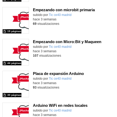
Empezando con microbit primaria
Contenido educativo.
subido por
Tic ce40 madrid
-
hace 3 semanas
69
visualizaciones
19 páginas
Empezando con Micro:Bit y Maqueen
Contenido educativo.
subido por
Tic ce40 madrid
-
hace 3 semanas
107
visualizaciones
44 páginas
Placa de expansión Arduino
Contenido educativo.
subido por
Tic ce40 madrid
-
hace 3 semanas
93
visualizaciones
30 páginas
Arduino WiFi en redes locales
Contenido educativo.
subido por
Tic ce40 madrid
-
hace 3 semanas