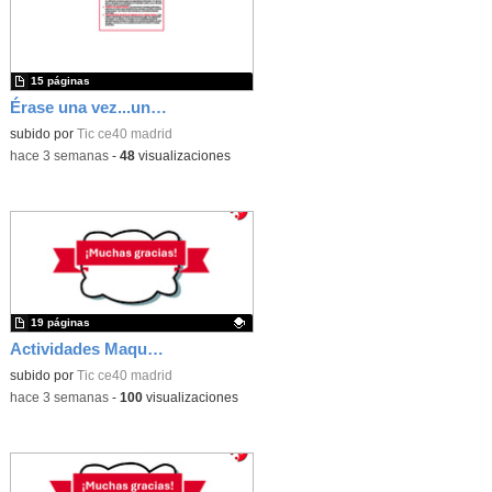
15 páginas
Érase una vez...un castillo medieval
subido por
Tic ce40 madrid
-
hace 3 semanas
-
48
visualizaciones
19 páginas
Actividades Maqueen
Contenido educativo.
subido por
Tic ce40 madrid
-
hace 3 semanas
-
100
visualizaciones