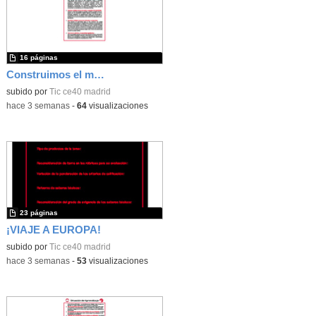
16 páginas
Construimos el mundo con LEGO
subido por
Tic ce40 madrid
-
hace 3 semanas
-
64
visualizaciones
23 páginas
¡VIAJE A EUROPA!
subido por
Tic ce40 madrid
-
hace 3 semanas
-
53
visualizaciones