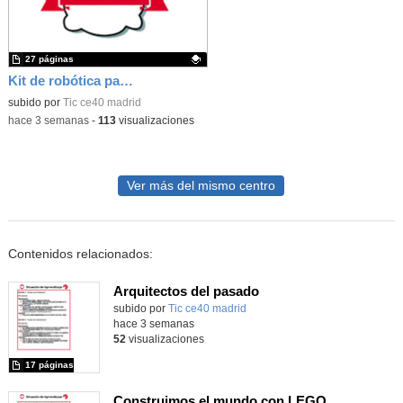
27 páginas
Kit de robótica para Micro:Bit
Contenido educativo.
subido por
Tic ce40 madrid
-
hace 3 semanas
-
113
visualizaciones
Ver más del mismo centro
Contenidos relacionados:
Arquitectos del pasado
subido por
Tic ce40 madrid
-
hace 3 semanas
52
visualizaciones
17 páginas
Construimos el mundo con LEGO