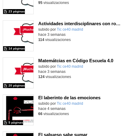
95
visualizaciones
23 páginas
Actividades interdisciplinares con robótica y pensamiento computacional
Contenido educativo.
subido por
Tic ce40 madrid
-
hace 3 semanas
114
visualizaciones
14 páginas
Matemátcias en Código Escuela 4.0
Contenido educativo.
subido por
Tic ce40 madrid
-
hace 3 semanas
124
visualizaciones
20 páginas
El laberinto de las emociones
subido por
Tic ce40 madrid
-
hace 4 semanas
66
visualizaciones
5 páginas
El sabueso sabe sumar