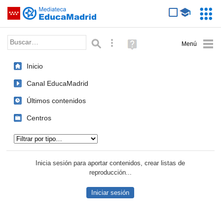
Mediateca de EducaMadrid
Saltar navegación
Servic
Educa
Palabra o frase:
Búsqueda avanzada
Ayuda
(en
ventana
Inicio
nueva)
Canal EducaMadrid
Últimos contenidos
Centros
Tipo de contenido:
Inicia sesión para aportar contenidos, crear listas de
reproducción...
Iniciar sesión