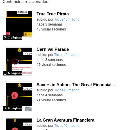
Contenidos relacionados:
True True Pirata
subido por
Tic ce40 madrid
-
hace 3 semanas
48
visualizaciones
7 páginas
Carnival Parade
subido por
Tic ce40 madrid
-
hace 3 semanas
49
visualizaciones
5 páginas
Savers in Action. The Great Financial Adventure.
subido por
Tic ce40 madrid
-
hace 4 semanas
71
visualizaciones
8 páginas
La Gran Aventura Financiera
subido por
Tic ce40 madrid
-