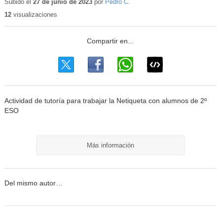
educativo
Subido el
27 de junio de 2023
por
Pedro C.
12
visualizaciones
Actividad de tutoría para trabajar la Netiqueta con alumnos de 2º
ESO
Más información
Del mismo autor…