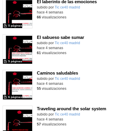
El laberinto de las emociones
subido por
Tic ce40 madrid
-
hace 4 semanas
66
visualizaciones
5 páginas
El sabueso sabe sumar
subido por
Tic ce40 madrid
-
hace 4 semanas
61
visualizaciones
5 páginas
Caminos saludables
subido por
Tic ce40 madrid
-
hace 4 semanas
55
visualizaciones
6 páginas
Traveling around the solar system
subido por
Tic ce40 madrid
-
hace 4 semanas
57
visualizaciones